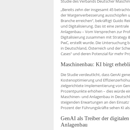
Studie des Verbands Deutscher Maschi
„Bereits zehn der insgesamt 45 betrach
der Margenverbesserung ausschöpfen und
Branche erreichen“, bekräftigt Guido R
und Digitalisierung. Das ist eine zentr
Anlagenbau – Vom Versprechen zur Prof
Digitalisierung zusammen mit Strategy &
PwC, erstellt wurde. Die Untersuchung 
in Deutschland, Österreich und der Sch
Cases“ und deren Potenzial für mehr Prod
Maschinenbau: KI birgt erheblic
Die Studie verdeutlicht, dass GenAI gene
Kostenoptimierung und Effizienzerhöhu
zielgerichtete Implementierung von Gen
Prozentpunkte erhöhen – dies würde ein
Maschinen- und Anlagenbau in Deutschl
steigenden Erwartungen an den Einsatz vo
Prozent der Führungskräfte sehen KI als
GenAI als Treiber der digital
Anlagenbau