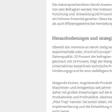
Die vielversprechendsten GenAI-Anwen
Von den Befragten werden hier insbeson
Forschung und Entwicklung (43 Prozent)
ein höheres Potenzial gesehen. Diese 
als auch Effizienzgewinne bei Herstell
Herausforderungen und strate
Obwohl das Interesse an GenAI stetig wä
experimentelle oder „Proof-of-Concept“
Datenqualität. 25 Prozent der befragte
gleichauf, mit 24 Prozent, folgt der Mang
Unternehmen bezeichnen technische Prob
Hinderungsgrund für eine vielfältigere 
Steigende Kosten, stagnierende Produk
Maschinen- und Anlagenbau seit Jahren 
daher mit großen Erwartungen auf die 
Produktivität und Profitabilität. Gleichze
„Pilot Trap“ nennen: Sie testen Ideen, in
Implementierung und die Entwicklung ne
nicht heran.