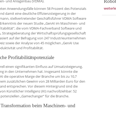
Robot
nen- und Anlagenbau (VDMA).
weiterl
teten Anwendungsfälle können 58 Prozent des Potenzials
 damit eine deutliche Effizienzsteigerung in der
eimann, stellvertretender Geschäftsführer VDMA Software
ale Erkenntnis der neuen Studie „GenAI im Maschinen- und
itabilität“, die vom VDMA-Fachverband Software und
, Strategieberatung der Wirtschaftsprüfungsgesellschaft
basiert auf der Befragung von 247 Industrieunternehmen
weiz sowie der Analyse von 45 möglichen „GenAI Use
uktivität und Profitabilität.
he Profitabilitätspotenziale
rell einen signifikanten Einfluss auf Umsatzsteigerung,
ng in den Unternehmen hat. Insgesamt könnte die
AI die operative Marge der Branche um bis zu 10,7
em zusätzlichen Gewinn von 28 Milliarden Euro für den
and entsprechen. Vor diesem Hintergrund sind die
n Künstlicher Intelligenz (KI) nachvollziehbar: 52
 potenziellen „Gamechanger“ für die Branche.
en Transformation beim Maschinen- und