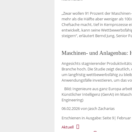
„Zwar wollen 91 Prozent der Maschinen
mehr als die Hälfte aber weniger als 10
Chefsache macht, tief in Kernprozesse e
entwickelt, kann seine Wettbewerbsfähigke
steigern“, erläutert Bernd Jung, Senior 
Maschinen- und Anlagenbau: 
Angesichts stagnierender Produktivitäts
Branche hoch. Die Studie zeigt deutlich
um langfristig wettbewerbsfähig zu bleib
Anwendungsfälle investieren, um das vol
Bild; Ingenieure aus ganz Europa arbei
Künstlicher Intelligenz (GenAI) im Mas
Engineering)
06.02.2026
von Jasch Zacharias
Erschienen in Ausgabe: Seite 9| Februar
Aktuell