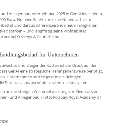
- und Anlagenbauunternehmen 2025 in GenAI investieren,
0.000 Euro. Nur wer GenAI von einer Nebensache zur
inbettet und daraus differenzierende neue Fähigkeiten
it stärken – und langfristig seine Profitabilität
Partner bei Strategy & Deutschland.
Handlungsbedarf für Unternehmen
zuwächse und steigender Kosten ist der Druck auf die
, dass GenAI eine strategische Herangehensweise benötigt,
en. Unternehmen sollten jetzt in die richtigen
le Potenzial auszuschöpfen, raten die Analysten.
ten an der stetigen Weiterentwicklung von Generativer
chinen- und Anlagenbau. (Foto: Pixabay/Royal Academy of
 2026