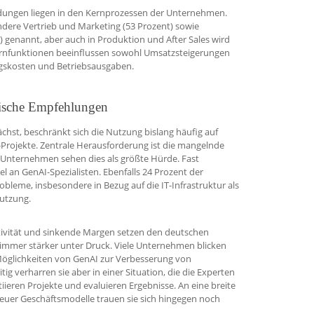
dungen liegen in den Kernprozessen der Unternehmen.
dere Vertrieb und Marketing (53 Prozent) sowie
 genannt, aber auch in Produktion und After Sales wird
Kernfunktionen beeinflussen sowohl Umsatzsteigerungen
ungskosten und Betriebsausgaben.
gische Empfehlungen
chst, beschränkt sich die Nutzung bislang häufig auf
-Projekte. Zentrale Herausforderung ist die mangelnde
n Unternehmen sehen dies als größte Hürde. Fast
el an GenAI-Spezialisten. Ebenfalls 24 Prozent der
leme, insbesondere in Bezug auf die IT-Infrastruktur als
Nutzung.
tivität und sinkende Margen setzen den deutschen
immer stärker unter Druck. Viele Unternehmen blicken
Möglichkeiten von GenAI zur Verbesserung von
itig verharren sie aber in einer Situation, die die Experten
itiieren Projekte und evaluieren Ergebnisse. An eine breite
uer Geschäftsmodelle trauen sie sich hingegen noch