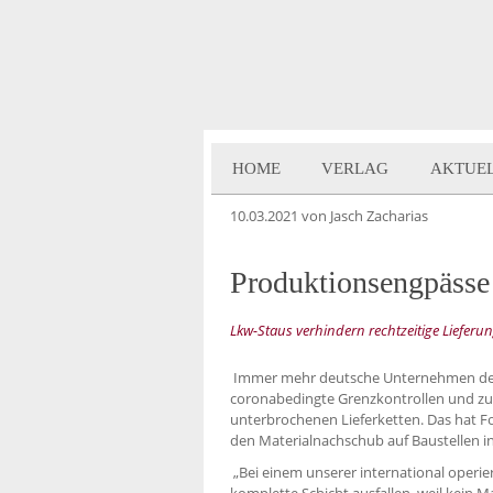
HOME
VERLAG
AKTUE
10.03.2021
von Jasch Zacharias
Produktionsengpässe
Lkw-Staus verhindern rechtzeitige Lieferung
Immer mehr deutsche Unternehmen der
coronabedingte Grenzkontrollen und zus
unterbrochenen Lieferketten. Das hat Fol
den Materialnachschub auf Baustellen 
„Bei einem unserer international operi
komplette Schicht ausfallen, weil kein 