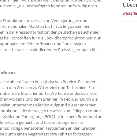
Übern
chemie, „die Beschäftigten konnten unfreiwillig nach
weiterl
tte Produktionsprozesse, von Verzögerungen und
internationalen Märkten bis hin zu Engpässen bei
Der in der Presseinformation der Deutschen Bauchemie
s bei Rohstoffen für die Epoxidharzproduktion war nur
knappungen am Rohstoffmarkt und Force Majeur
r mit teilweise explodierenden Preissteigerungen für
ufe aus
rsache aber oft auch im logistischen Bereich. Besonders
us an den Grenzen zu Österreich und Tschechien. Ein
genüber dem Branchenportal „Verkehrsrundschau“ von
ischen Modena und dem Brenner im Februar. Durch die
n vielen Unternehmen fehlen aufgrund dieser enormen
Produktion – die deswegen teilweise zum Erliegen kommt.
gistik und Entsorgung (BGL) hat in einem Brandbrief an
aufmerksam gemacht und fordert dringend eine
enbar völlig überlasteten Testcentern an den Grenzen.
die durch einen Negativtest ihre Fahrten fortsetzen