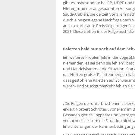
gibt es insbesondere bei PP, HDPE und 
Hintergrund der angespannten Versorgu
Saudi-Arabien, die derzeit vor allem na
durch eine gestiegene Nachfrage nach V
auch „exorbitante Preissteigerungen“, s
2021. Diese treffen in der Folge auch di
Paletten bald nur noch auf dem Sc
Ein weiteres Problemfeld in der Logistikk
niemanden, es sei denn sie fehlen“, besc
und Handelskammer die Situation. Stark
das Horten großer Palettenmengen habe
dass gestohlene Paletten auf Schwarzm
Waren- und Stückgutverkehr fehlen sie,
„Die Folgen der unterbrochenen Lieferket
erklärt Norbert Schröter, „vor allem im 
Fassaden gibt es Engpässe und Verzöge
versuchen alles, um die Situation nicht 
Erleichterungen der Rahmenbedingungen
Bild: Containerschiff im Hamburger Hafe