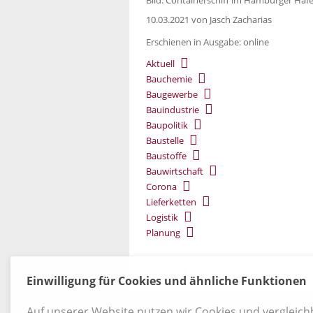
10.03.2021
von Jasch Zacharias
Erschienen in Ausgabe: online
Aktuell
Bauchemie
Baugewerbe
Bauindustrie
Baupolitik
Baustelle
Baustoffe
Bauwirtschaft
Corona
Lieferketten
Logistik
Planung
Zurück
Einwilligung für Cookies und ähnliche Funktionen
Kontakt
|
Datenschutz
|
AGB
|
Widerruf
Auf unserer Website nutzen wir Cookies und vergleic