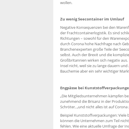
wollen.
Zu wenig Seecontainer im Umlauf
Negative Konsequenzen bei den Warenfl
der Frachtcontainerlogistik. Es sind sch
Richtungen – sowohl für den Warenexpor
durch Corona hohe Nachfrage nach Geb
Branchenexperten große Teile der Seec
selbst. Auch der Brexit und die kompl
Großbritannien wirken sich negativ aus.
Insel nicht, weil sie zu lange dauern un
Bauchemie aber ein sehr wichtiger Markt
Engpässe bei Kunststoffverpackung
„Die Mitgliedsunternehmen kämpfen bei 
zunehmend die Brisanz in der Produktio
Schröter, „und nicht alles ist auf Coron
Beispiel Kunststoffverpackungen: Viele
können die Unternehmen zum Teil nicht 
fehlen. Wie eine aktuelle Umfrage der In