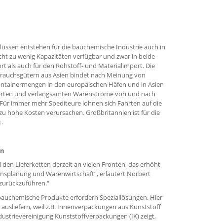
üssen entstehen für die bauchemische Industrie auch in
licht zu wenig Kapazitäten verfügbar und zwar in beide
t als auch für den Rohstoff- und Materialimport. Die
rauchsgütern aus Asien bindet nach Meinung von
ontainermengen in den europäischen Häfen und in Asien
izierten und verlangsamten Warenströme von und nach
 Für immer mehr Spediteure lohnen sich Fahrten auf die
d zu hohe Kosten verursachen. Großbritannien ist für die
.
en
den Lieferketten derzeit an vielen Fronten, das erhöht
nsplanung und Warenwirtschaft“, erläutert Norbert
a zurückzuführen.“
 bauchemische Produkte erfordern Speziallösungen. Hier
ausliefern, weil z.B. Innenverpackungen aus Kunststoff
dustrievereinigung Kunststoffverpackungen (IK) zeigt,