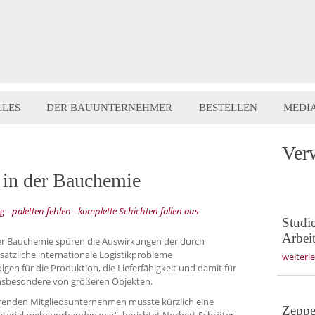
LLES
DER BAUUNTERNEHMER
BESTELLEN
MEDI
Ver
 in der Bauchemie
 - paletten fehlen - komplette Schichten fallen aus
Studie
Arbei
 Bauchemie spüren die Auswirkungen der durch
ätzliche internationale Logistikprobleme
weiterl
gen für die Produktion, die Lieferfähigkeit und damit für
insbesondere von größeren Objekten.
erenden Mitgliedsunternehmen musste kürzlich eine
Zeppe
Material mehr vorhanden war“, berichtet Norbert Schröter,