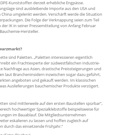
LDPE-Kunststoffen derzeit erhebliche Engpässe.
ngslage sind ausbleibende Importe aus den USA und
ch China umgelenkt werden. Verschärft werde die Situation
erpackungen. Die Folge der Verknappung seien zum Teil
o der IK in seiner Pressemitteilung von Anfang Februar
e Bauchemie-Hersteller.
hwarzmarkt?
ette sind Paletten. „Paletten interessieren eigentlich
hreibt ein Frachtexperte der südwestfälischen Industrie-
e Nachfrage aus Asien, drastische Preissteigerungen und
n laut Brancheninsidern inzwischen sogar dazu geführt,
ärkten angeboten und gekauft werden. Im klassischen
 was Auslieferungen bauchemischer Produkte verzögert.
ten sind mittlerweile auf den ersten Baustellen spürbar“,
Bereich hochwertiger Spezialklebstoffe beispielsweise für
rungen im Bauablauf. Die Mitgliedsunternehmen
weiter eskalieren zu lassen und hoffen zugleich auf
 durch das einsetzende Frühjahr.“
n (Foto: Pixabay)