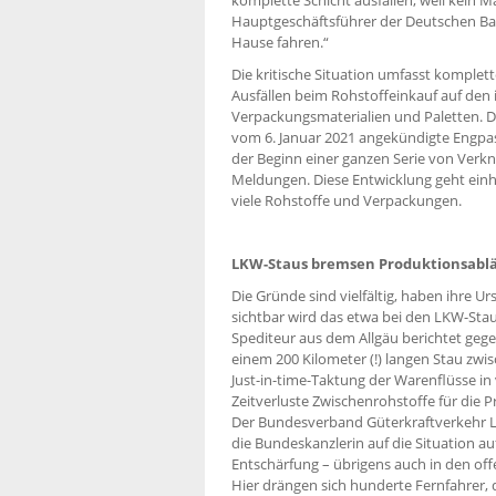
Hauptgeschäftsführer der Deutschen Bau
Hause fahren.“
Die kritische Situation umfasst komple
Ausfällen beim Rohstoffeinkauf auf den 
Verpackungsmaterialien und Paletten. 
vom 6. Januar 2021 angekündigte Engpas
der Beginn einer ganzen Serie von Ver
Meldungen. Diese Entwicklung geht einhe
viele Rohstoffe und Verpackungen.
LKW-Staus bremsen Produktionsablä
Die Gründe sind vielfältig, haben ihre U
sichtbar wird das etwa bei den LKW-Sta
Spediteur aus dem Allgäu berichtet ge
einem 200 Kilometer (!) langen Stau zw
Just-in-time-Taktung der Warenflüsse i
Zeitverluste Zwischenrohstoffe für die 
Der Bundesverband Güterkraftverkehr Lo
die Bundeskanzlerin auf die Situation 
Entschärfung – übrigens auch in den off
Hier drängen sich hunderte Fernfahrer, 