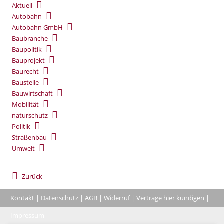
Aktuell
Autobahn
Autobahn GmbH
Baubranche
Baupolitik
Bauprojekt
Baurecht
Baustelle
Bauwirtschaft
Mobilität
naturschutz
Politik
Straßenbau
Umwelt
Zurück
Kontakt
|
Datenschutz
|
AGB
|
Widerruf
|
Verträge hier kündigen
|
|
Impressum
Coo