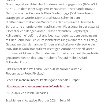
Grundlage ist ein Urteil des Bundesverwaltungsgerichts (BVerwG 9
A 14.12), in dem einer Klage zweier Naturschutzverbände (BUND,
Nabu) sowie der Gemeinde Klein Gladebrügge (584 Einwohner)
stattgegeben wurde. Die Naturschützer sahen in dem
Straßenbauvorhaben die Winterruhe der sich durch Ultraschall-
Echoortung orientierenden nachtaktiven Flugsäuger in der etwa 1,5
Kilometer von der geplanten Trasse entfernten „Segeberger
Kalkberghöhle“ gefährdet und beanstandeten zudem gemeinsam
mit der Gemeinde Fehler im Planfeststellungsverfahren. Mit Erfolg.
Gebaut werden darf an der für den Wirtschaftsverkehr sowie die
individuelle Mobilität äußerst wichtigen Autobahn seit elf Jahren
nun zwar nicht mehr. Dafür aber verdoppelten sich mittlerweile die
geplanten Kosten des Bauvorhabens fast auf mehr als fünf
Milliarden Euro...
Bild: Bremst den Weiterbau der A20 im Norden aus: die
Fledermaus. (Foto: Pixabay)
Lesen Sie mehr in unserer Printausgabe oder als E-Paper:
https://www.der-bau-unternehmer.de/bestellen.html
01.02.2024
von Jasch Zacharias
Erschienen in Ausgabe: Februar 2024 | Seite 01