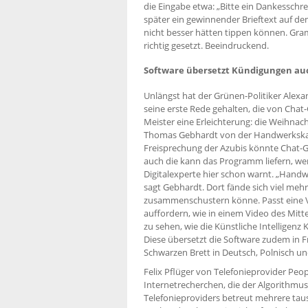
die Eingabe etwa: „Bitte ein Dankesschr
später ein gewinnender Brieftext auf d
nicht besser hätten tippen können. Gr
richtig gesetzt. Beeindruckend.
Software übersetzt Kündigungen auc
Unlängst hat der Grünen-Politiker Ale
seine erste Rede gehalten, die von Chat
Meister eine Erleichterung: die Weihnac
Thomas Gebhardt von der Handwerkskam
Freisprechung der Azubis könnte Chat-G
auch die kann das Programm liefern, w
Digitalexperte hier schon warnt. „Handwe
sagt Gebhardt. Dort fände sich viel meh
zusammenschustern könne. Passt eine V
auffordern, wie in einem Video des Mitte
zu sehen, wie die Künstliche Intelligenz
Diese übersetzt die Software zudem in
Schwarzen Brett in Deutsch, Polnisch 
Felix Pflüger von Telefonieprovider Peo
Internetrecherchen, die der Algorithm
Telefonieproviders betreut mehrere taus