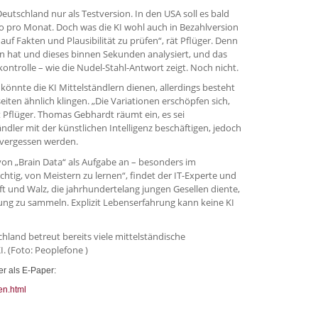
Deutschland nur als Testversion. In den USA soll es bald
o pro Monat. Doch was die KI wohl auch in Bezahlversion
 auf Fakten und Plausibilität zu prüfen“, rät Pflüger. Denn
 hat und dieses binnen Sekunden analysiert, und das
skontrolle – wie die Nudel-Stahl-Antwort zeigt. Noch nicht.
önnte die KI Mittelständlern dienen, allerdings besteht
eiten ähnlich klingen. „Die Variationen erschöpfen sich,
t Pflüger. Thomas Gebhardt räumt ein, es sei
ändler mit der künstlichen Intelligenz beschäftigen, jedoch
n vergessen werden.
von „Brain Data“ als Aufgabe an – besonders im
ichtig, von Meistern zu lernen“, findet der IT-Experte und
t und Walz, die jahrhundertelang jungen Gesellen diente,
ung zu sammeln. Explizit Lebenserfahrung kann keine KI
chland betreut bereits viele mittelständische
 (Foto: Peoplefone )
r als E-Paper:
en.html