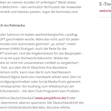
eiben an meinen Kunden XY anfertigen!“ Blinkt etwas
E-Tru
em Bildschirm – den vermutlich 90 Prozent der Anwender
weiterl
ammatik und Satzbau passen, sogar die Kommata sind
h ins Polnische
xander Salomon im baden-württembergischen Landtag
-GPT geschrieben wurde. Wäre das nicht auch für jeden
htsrede vom Automaten gestrickt? „Ja, sicher“, meint
mer (HWK) Stuttgart. Auch die Rede für die
PT ersinnen. Und die Angebotstexte für das Bauprojekt –
enn es ein paar Stichworte bekommt. Wobei der
rk ist nicht mit universitärem Umfeld zu vergleichen“,
r Text, aus dem die KI-Maschine ihre Bausteine
ersion nicht, kann man die KI zum Nachbessern
lstand-Digital Zentrums Handwerk erklärt wird. Dort ist
 Kündigungsschreiben oder Social-Media-Posts generiert.
 Fremdsprachen: Ein Aushang zum Arbeitsschutz am
und Rumänisch – mit dem Chat-Programm kein Problem.
plefone Deutschlandauf (
www.peoplefone.de)
findet
us übernimmt, ebenso spannend. Der Deutschlandchef des
end mittelständische Betriebe, darunter etliche