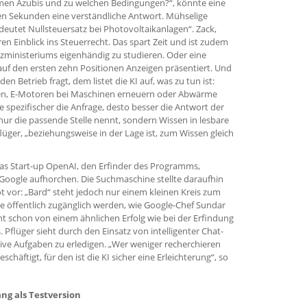
en Azubis und zu welchen Bedingungen?“, könnte eine
nen Sekunden eine verständliche Antwort. Mühselige
eutet Nullsteuersatz bei Photovoltaikanlagen“. Zack,
 Einblick ins Steuerrecht. Das spart Zeit und ist zudem
nzministeriums eigenhändig zu studieren. Oder eine
 auf den ersten zehn Positionen Anzeigen präsentiert. Und
n Betrieb fragt, dem listet die KI auf, was zu tun ist:
n, E-Motoren bei Maschinen erneuern oder Abwärme
Je spezifischer die Anfrage, desto besser die Antwort der
t nur die passende Stelle nennt, sondern Wissen in lesbare
ger, „beziehungsweise in der Lage ist, zum Wissen gleich
das Start-up OpenAI, den Erfinder des Programms,
 Google aufhorchen. Die Suchmaschine stellte daraufhin
 vor: „Bard“ steht jedoch nur einem kleinen Kreis zum
lde öffentlich zugänglich werden, wie Google-Chef Sundar
cht schon von einem ähnlichen Erfolg wie bei der Erfindung
Pflüger sieht durch den Einsatz von intelligenter Chat-
tive Aufgaben zu erledigen. „Wer weniger recherchieren
schäftigt, für den ist die KI sicher eine Erleichterung“, so
ang als Testversion