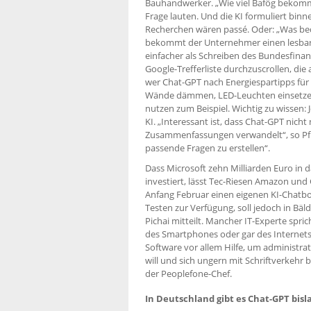
Bauhandwerker. „Wie viel Bafög bekomm
Frage lauten. Und die KI formuliert bin
Recherchen wären passé. Oder: „Was bed
bekommt der Unternehmer einen lesbaren
einfacher als Schreiben des Bundesfina
Google-Trefferliste durchzuscrollen, die
wer Chat-GPT nach Energiespartipps für de
Wände dämmen, LED-Leuchten einsetze
nutzen zum Beispiel. Wichtig zu wissen: 
KI. „Interessant ist, dass Chat-GPT nich
Zusammenfassungen verwandelt“, so Pflü
passende Fragen zu erstellen“.
Dass Microsoft zehn Milliarden Euro in 
investiert, lässt Tec-Riesen Amazon und
Anfang Februar einen eigenen KI-Chatbot
Testen zur Verfügung, soll jedoch in Bä
Pichai mitteilt. Mancher IT-Experte spri
des Smartphones oder gar des Internets. 
Software vor allem Hilfe, um administra
will und sich ungern mit Schriftverkehr be
der Peoplefone-Chef.
In Deutschland gibt es Chat-GPT bisl