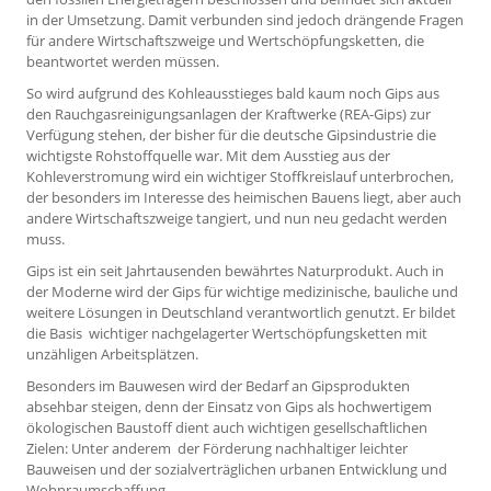
in der Umsetzung. Damit verbunden sind jedoch drängende Fragen
für andere Wirtschaftszweige und Wertschöpfungsketten, die
beantwortet werden müssen.
So wird aufgrund des Kohleausstieges bald kaum noch Gips aus
den Rauchgasreinigungsanlagen der Kraftwerke (REA-Gips) zur
Verfügung stehen, der bisher für die deutsche Gipsindustrie die
wichtigste Rohstoffquelle war. Mit dem Ausstieg aus der
Kohleverstromung wird ein wichtiger Stoffkreislauf unterbrochen,
der besonders im Interesse des heimischen Bauens liegt, aber auch
andere Wirtschaftszweige tangiert, und nun neu gedacht werden
muss.
Gips ist ein seit Jahrtausenden bewährtes Naturprodukt. Auch in
der Moderne wird der Gips für wichtige medizinische, bauliche und
weitere Lösungen in Deutschland verantwortlich genutzt. Er bildet
die Basis wichtiger nachgelagerter Wertschöpfungsketten mit
unzähligen Arbeitsplätzen.
Besonders im Bauwesen wird der Bedarf an Gipsprodukten
absehbar steigen, denn der Einsatz von Gips als hochwertigem
ökologischen Baustoff dient auch wichtigen gesellschaftlichen
Zielen: Unter anderem der Förderung nachhaltiger leichter
Bauweisen und der sozialverträglichen urbanen Entwicklung und
Wohnraumschaffung.