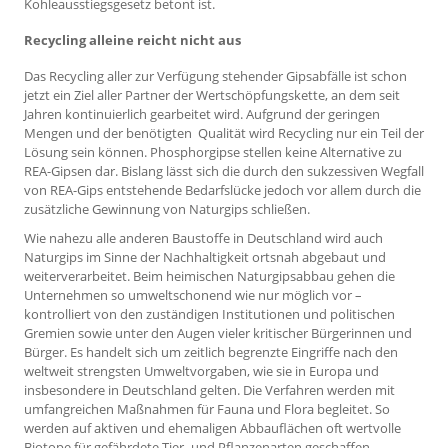
Kohleausstiegsgesetz betont ist.
Recycling alleine reicht nicht aus
Das Recycling aller zur Verfügung stehender Gipsabfälle ist schon
jetzt ein Ziel aller Partner der Wertschöpfungskette, an dem seit
Jahren kontinuierlich gearbeitet wird. Aufgrund der geringen
Mengen und der benötigten Qualität wird Recycling nur ein Teil der
Lösung sein können. Phosphorgipse stellen keine Alternative zu
REA-Gipsen dar. Bislang lässt sich die durch den sukzessiven Wegfall
von REA-Gips entstehende Bedarfslücke jedoch vor allem durch die
zusätzliche Gewinnung von Naturgips schließen.
Wie nahezu alle anderen Baustoffe in Deutschland wird auch
Naturgips im Sinne der Nachhaltigkeit ortsnah abgebaut und
weiterverarbeitet. Beim heimischen Naturgipsabbau gehen die
Unternehmen so umweltschonend wie nur möglich vor –
kontrolliert von den zuständigen Institutionen und politischen
Gremien sowie unter den Augen vieler kritischer Bürgerinnen und
Bürger. Es handelt sich um zeitlich begrenzte Eingriffe nach den
weltweit strengsten Umweltvorgaben, wie sie in Europa und
insbesondere in Deutschland gelten. Die Verfahren werden mit
umfangreichen Maßnahmen für Fauna und Flora begleitet. So
werden auf aktiven und ehemaligen Abbauflächen oft wertvolle
Biotope für gefährdete Tier- und Pflanzenarten geschaffen.