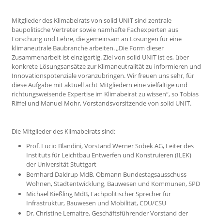
Mitglieder des Klimabeirats von solid UNIT sind zentrale
baupolitische Vertreter sowie namhafte Fachexperten aus
Forschung und Lehre, die gemeinsam an Lösungen für eine
klimaneutrale Baubranche arbeiten. „Die Form dieser
Zusammenarbeit ist einzigartig. Ziel von solid UNIT ist es, über
konkrete Lösungsansätze zur Klimaneutralität zu informieren und
Innovationspotenziale voranzubringen. Wir freuen uns sehr, für
diese Aufgabe mit aktuell acht Mitgliedern eine vielfältige und
richtungsweisende Expertise im Klimabeirat zu wissen“, so Tobias
Riffel und Manuel Mohr, Vorstandsvorsitzende von solid UNIT.
Die Mitglieder des Klimabeirats sind:
Prof. Lucio Blandini, Vorstand Werner Sobek AG, Leiter des
Instituts für Leichtbau Entwerfen und Konstruieren (ILEK)
der Universität Stuttgart
Bernhard Daldrup MdB, Obmann Bundestagsausschuss
Wohnen, Stadtentwicklung, Bauwesen und Kommunen, SPD
Michael Kießling MdB, Fachpolitischer Sprecher für
Infrastruktur, Bauwesen und Mobilität, CDU/CSU
Dr. Christine Lemaitre, Geschäftsführender Vorstand der