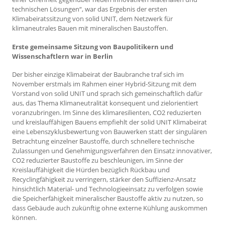
technischen Lösungen“, war das Ergebnis der ersten
Klimabeiratssitzung von solid UNIT, dem Netzwerk für
klimaneutrales Bauen mit mineralischen Baustoffen.
Erste gemeinsame Sitzung von Baupolitikern und
Wissenschaftlern war in Berlin
Der bisher einzige Klimabeirat der Baubranche traf sich im
November erstmals im Rahmen einer Hybrid-Sitzung mit dem
Vorstand von solid UNIT und sprach sich gemeinschaftlich dafür
aus, das Thema Klimaneutralität konsequent und zielorientiert
voranzubringen. Im Sinne des klimaresilienten, CO2 reduzierten
und kreislauffähigen Bauens empfiehlt der solid UNIT Klimabeirat
eine Lebenszyklusbewertung von Bauwerken statt der singulären
Betrachtung einzelner Baustoffe, durch schnellere technische
Zulassungen und Genehmigungsverfahren den Einsatz innovativer,
CO2 reduzierter Baustoffe zu beschleunigen, im Sinne der
Kreislauffähigkeit die Hürden bezüglich Rückbau und
Recyclingfähigkeit zu verringern, stärker den Suffizienz-Ansatz
hinsichtlich Material- und Technologieeinsatz zu verfolgen sowie
die Speicherfähigkeit mineralischer Baustoffe aktiv zu nutzen, so
dass Gebäude auch zukünftig ohne externe Kühlung auskommen
können.