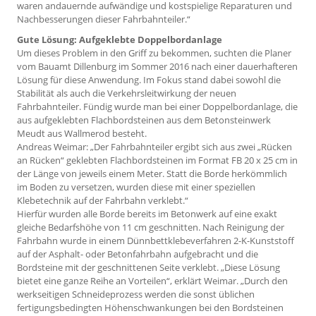
waren andauernde aufwändige und kostspielige Reparaturen und
Nachbesserungen dieser Fahrbahnteiler.“
Gute Lösung: Aufgeklebte Doppelbordanlage
Um dieses Problem in den Griff zu bekommen, suchten die Planer
vom Bauamt Dillenburg im Sommer 2016 nach einer dauerhafteren
Lösung für diese Anwendung. Im Fokus stand dabei sowohl die
Stabilität als auch die Verkehrsleitwirkung der neuen
Fahrbahnteiler. Fündig wurde man bei einer Doppelbordanlage, die
aus aufgeklebten Flachbordsteinen aus dem Betonsteinwerk
Meudt aus Wallmerod besteht.
Andreas Weimar: „Der Fahrbahnteiler ergibt sich aus zwei „Rüc­ken
an Rücken“ geklebten Flachbordsteinen im Format FB 20 x 25 cm in
der Länge von jeweils einem Meter. Statt die Borde herkömmlich
im Boden zu versetzen, wurden diese mit einer speziellen
Klebetechnik auf der Fahrbahn verklebt.“
Hierfür wurden alle Borde bereits im Betonwerk auf eine exakt
gleiche Bedarfshöhe von 11 cm geschnitten. Nach Reinigung der
Fahrbahn wurde in einem Dünnbettklebeverfahren 2-K-Kunststoff
auf der Asphalt- oder Betonfahrbahn aufgebracht und die
Bordsteine mit der geschnittenen Seite verklebt. „Diese Lösung
bietet eine ganze Reihe an Vorteilen“, erklärt Weimar. „Durch den
werkseitigen Schneideprozess werden die sonst üblichen
fertigungsbedingten Höhenschwankungen bei den Bordsteinen