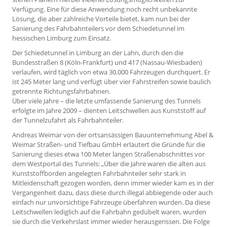
Verfügung. Eine für diese Anwendung noch recht unbekannte
Lösung, die aber zahlreiche Vorteile bietet, kam nun bei der
Sanierung des Fahrbahnteilers vor dem Schiedetunnel im
hessischen Limburg zum Einsatz.
Der Schiedetunnel in Limburg an der Lahn, durch den die
Bundesstraßen 8 (Köln-Frankfurt) und 417 (Nassau-Wiesbaden)
verlaufen, wird täglich von etwa 30.000 Fahrzeugen durchquert. Er
ist 245 Meter lang und verfügt über vier Fahrstreifen sowie baulich
getrennte Richtungsfahrbahnen.
Über viele Jahre – die letzte umfassende Sanierung des Tunnels
erfolgte im Jahre 2009 – dienten Leitschwellen aus Kunststoff auf
der Tunnelzufahrt als Fahrbahnteiler.
Andreas Weimar von der ortsansässigen Bauunternehmung Abel &
Weimar Straßen- und Tiefbau GmbH erläutert die Gründe für die
Sanierung dieses etwa 100 Meter langen Straßenabschnittes vor
dem Westportal des Tunnels: „Über die Jahre waren die alten aus
Kunststoffborden angelegten Fahrbahnteiler sehr stark in
Mitleidenschaft gezogen worden, denn immer wieder kam es in der
Vergangenheit dazu, dass diese durch illegal abbiegende oder auch
einfach nur unvorsichtige Fahrzeuge überfahren wurden. Da diese
Leitschwellen lediglich auf die Fahrbahn gedübelt waren, wurden
sie durch die Verkehrslast immer wieder herausgerissen. Die Folge