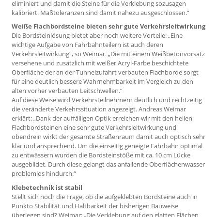
eliminiert und damit die Steine für die Verklebung sozusagen
kalibriert. Maßtoleranzen sind damit nahezu ausgeschlossen.“
Weiße Flachbordsteine bieten sehr gute Verkehrsleitwirkung
Die Bordsteinlösung bietet aber noch weitere Vorteile: „Eine
wichtige Aufgabe von Fahrbahnteilern ist auch deren
Verkehrsleitwirkung“, so Weimar. „Die mit einem Weißbetonvorsatz
versehene und zusätzlich mit weißer Acryl-Farbe beschichtete
Oberfläche der an der Tunnelzufahrt verbauten Flachborde sorgt
für eine deutlich bessere Wahrnehmbarkeit im Vergleich zu den
alten vorher verbauten Leitschwellen.“
Auf diese Weise wird Verkehrsteilnehmern deutlich und rechtzeitig
die veränderte Verkehrssituation angezeigt. Andreas Weimar
erklärt: „Dank der auffälligen Optik erreichen wir mit den hellen
Flachbordsteinen eine sehr gute Verkehrsleitwirkung und
obendrein wirkt der gesamte Straßenraum damit auch optisch sehr
klar und ansprechend. Um die einseitig geneigte Fahrbahn optimal
zu entwässern wurden die Bordsteinstöße mit ca. 10 cm Lücke
ausgebildet. Durch diese gelangt das anfallende Oberflächenwasser
problemlos hindurch.“
Klebetechnik ist stabil
Stellt sich noch die Frage, ob die aufgeklebten Bordsteine auch in
Punkto Stabilität und Haltbarkeit der bisherigen Bauweise
überlegen sind? Weimar: „Die Verklebung auf den glatten Flächen