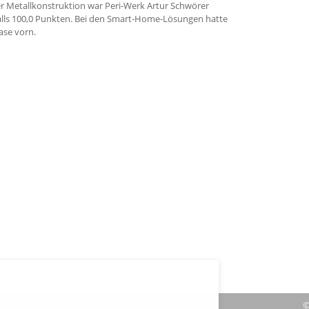
der Metallkonstruktion war Peri-Werk Artur Schwörer
enfalls 100,0 Punkten. Bei den Smart-Home-Lösungen hatte
ase vorn.
|
Verträge hier kündigen
|
Impressum
| Cookies
©