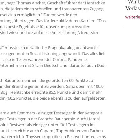
"Wir 
tur", sagt Thomas Alscher, Geschäftsführer der Hentschke
Verläs
n, die jedem einen schnellen und transparenten Zugang
gesetzten ermöglichen." Zudem werde den
weiterl
rtung übertragen. Das fördere aktiv deren Karriere. "Das
 das beste Ergebnisse für unsere anspruchsvollen
nd wir sehr stolz auf diese Auszeichnung“, freut sich
“ musste ein detaillierter Fragenkatalog beantwortet
 sogenannten Social Listening angewandt. Das alles lief
– also in Teilen während der Corona-Pandemie.
nternehmen mit Sitz in Deutschland, darunter auch Dax-
ich Bauunternehmen, die geforderten 60 Punkte zu
er in der Branche genannt zu werden. Ganz oben mit 100,0
Bögl. Hentschke erreichte 85,5 Punkte und damit mehr
lin (60,2 Punkte), die beide ebenfalls zu den aufgelisteten
em auch Remmers - einziger Testseiger in der Kategorie
iger Testsieger in der Branche Bauchemie. Auch Heroal
ut-Bestwert als einziger unter fünf Testsiegern im
 Punkte erreichte auch Caparol, Top-Anbieter von Farben
bau erreichte Thyssenkrupp diesen Bestwert unter sechs