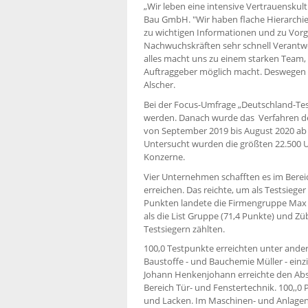
„Wir leben eine intensive Vertrauenskul
Bau GmbH. "Wir haben flache Hierarchie
zu wichtigen Informationen und zu Vor
Nachwuchskräften sehr schnell Verantwo
alles macht uns zu einem starken Team,
Auftraggeber möglich macht. Deswegen si
Alscher.
Bei der Focus-Umfrage „Deutschland-Test
werden. Danach wurde das Verfahren des
von September 2019 bis August 2020 ab 
Untersucht wurden die größten 22.500 U
Konzerne.
Vier Unternehmen schafften es im Bere
erreichen. Das reichte, um als Testsieg
Punkten landete die Firmengruppe Max 
als die List Gruppe (71,4 Punkte) und Züb
Testsiegern zählten.
100,0 Testpunkte erreichten unter ander
Baustoffe - und Bauchemie Müller - einz
Johann Henkenjohann erreichte den Absol
Bereich Tür- und Fenstertechnik. 100,,0
und Lacken. Im Maschinen- und Anlagen