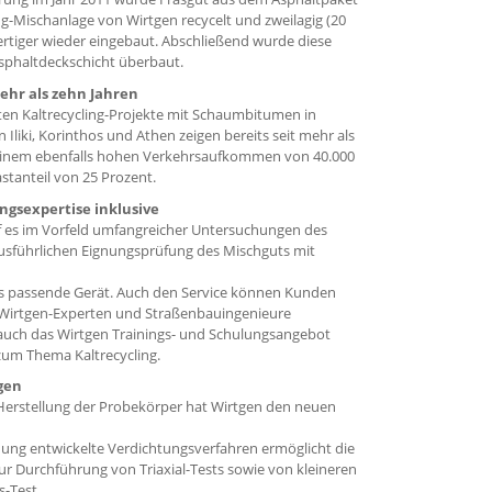
g-Mischanlage von Wirtgen recycelt und zweilagig (20
ertiger wieder eingebaut. Abschließend wurde diese
Asphaltdeckschicht überbaut.
ehr als zehn Jahren
ten Kaltrecycling-Projekte mit Schaumbitumen in
Iliki, Korinthos und Athen zeigen bereits seit mehr als
i einem ebenfalls hohen Verkehrsaufkommen von 40.000
tanteil von 25 Prozent.
ngsexpertise inklusive
rf es im Vorfeld umfangreicher Untersuchungen des
sführlichen Eignungsprüfung des Mischguts mit
das passende Gerät. Auch den Service können Kunden
en Wirtgen-Experten und Straßenbauingenieure
auch das Wirtgen Trainings- und Schulungsangebot
um Thema Kaltrecycling.
gen
 Herstellung der Probekörper hat Wirtgen den neuen
ndung entwickelte Verdichtungsverfahren ermöglicht die
r Durchführung von Triaxial-Tests sowie von kleineren
s-Test.