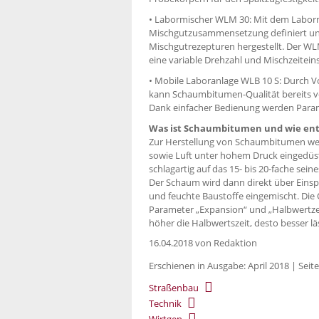
• Labormischer WLM 30: Mit dem Labormi
Mischgutzusammensetzung definiert und
Mischgutrezepturen hergestellt. Der WL
eine variable Drehzahl und Mischzeiteins
• Mobile Laboranlage WLB 10 S: Durch 
kann Schaumbitumen-Qualität bereits vo
Dank einfacher Bedienung werden Param
Was ist Schaumbitumen und wie ent
Zur Herstellung von Schaumbitu­men we
sowie Luft unter hohem Druck eingedüs
schlagartig auf das 15- bis 20-fache se
Der Schaum wird dann direkt über Eins
und feuchte Baustoffe eingemischt. Die
Parameter „Expansion“ und „Halbwertzei
höher die Halbwertszeit, desto besser l
16.04.2018
von Redaktion
Erschienen in Ausgabe: April 2018 | Seite
Straßenbau
Technik