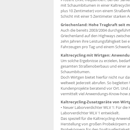
mit Schaumbitumen in einer Kaltrecyclin
plus 10 Zentimeter) von einem Straßenf
Schicht mit einer 5 Zentimeter starken 
Griechenland: Hohe Tragkraft seit m
Auch die bereits 2003/2004 durchgeführ
Griechenland auf den Highways zwischen 
zehn Jahren ihre Leistungsfähigkeit be
Fahrzeugen pro Tag und einem Schwerlas
Kaltrecycling mit Wirtgen: Anwendu
Um solche Ergebnisse zu erzielen, beda
gesamten Straßenoberbaus und einer au
Schaumbitumen.
Doch Wirtgen bietet hierfür nicht nur 
weltweit jederzeit abrufen. So begleit
Kundenprojekte beratend vor Ort. Und 
vermittelt viel Anwendungs-Know-how z
Kaltrecycling-Zusatzgeräte von Wirt
• Neuer Laborverdichter WLV 1: Für die
Laborverdichter WLV 1 entwickelt.
Das speziell für die Kaltrecycling-Anwe
Herstellung von großen Probekörpern zu
Probekörpern für den Spaltzugfestig­keit