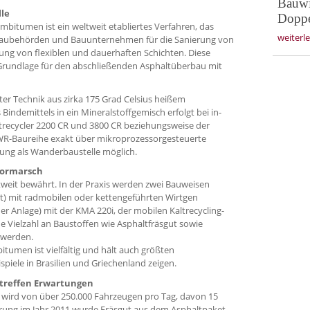
Bauwir
le
Doppe
mbitumen ist ein weltweit etabliertes Verfahren, das
weiterl
aubehörden und Bauunternehmen für die Sanierung von
lung von flexi­blen und dauerhaften Schichten. Diese
 Grundlage für den abschließenden Asphaltüberbau mit
r Technik aus zirka 175 Grad Celsius heißem
indemittels in ein Mineralstoffgemisch erfolgt bei in-
ltrecycler 2200 CR und 3800 CR beziehungsweise der
r WR-Baureihe exakt über mikroprozessorgesteuerte
ung als Wanderbaustelle möglich.
Vormarsch
ltweit bewährt. In der Praxis werden zwei Bauweisen
rt) mit radmobilen oder kettengeführten Wirtgen
der Anlage) mit der KMA 220i, der mobilen Kaltrecycling-
 Vielzahl an Baustoffen wie Asphaltfräsgut sowie
 werden.
men ist vielfältig und hält auch größten
spiele in Brasilien und Griechenland zeigen.
rtreffen Erwartungen
 wird von über 250.000 Fahrzeugen pro Tag, davon 15
ierung im Jahr 2011 wurde Fräsgut aus dem Asphaltpaket