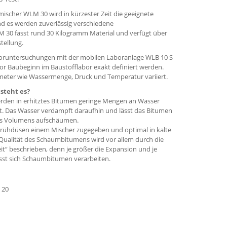
scher WLM 30 wird in kürzester Zeit die geeignete
 es werden zuverlässig verschiedene
M 30 fasst rund 30 Kilogramm Material und verfügt über
tellung.
Voruntersuchungen mit der mobilen Laboranlage WLB 10 S
r Baubeginn im Baustofflabor exakt definiert werden.
eter wie Wassermenge, Druck und Temperatur variiert.
steht es?
rden in erhitztes Bitumen geringe Mengen an Wasser
t. Das Wasser verdampft daraufhin und lässt das Bitumen
ines Volumens aufschäumen.
prühdüsen einem Mischer zugegeben und optimal in kalte
 Qualität des Schaumbitumens wird vor allem durch die
t“ beschrieben, denn je größer die Expansion und je
ässt sich Schaumbitumen verarbeiten.
 20