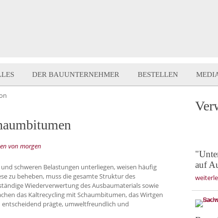
LLES
DER BAUUNTERNEHMER
BESTELLEN
MEDI
ion
Ver
chaumbitumen
ngen von morgen
"Unte
auf A
 und schweren Belastungen unterliegen, weisen häufig
ese zu beheben, muss die gesamte Struktur des
weiterl
lständige Wiederverwertung des Ausbaumaterials sowie
achen das Kaltrecycling mit Schaumbitumen, das Wirtgen
en entscheidend prägte, umweltfreundlich und