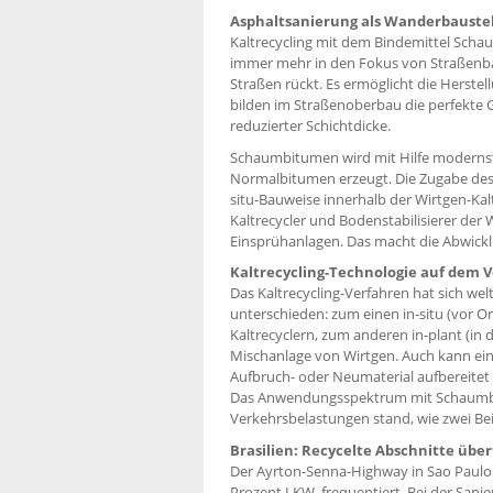
Asphaltsanierung als Wanderbaustel
Kaltrecycling mit dem Bindemittel Schau
immer mehr in den Fokus von Straßenb
Straßen rückt. Es ermöglicht die Herstel
bilden im Straßenoberbau die perfekte
reduzierter Schichtdicke.
Schaumbitumen wird mit Hilfe modernste
Normalbitumen erzeugt. Die Zugabe des B
situ-Bauweise innerhalb der Wirtgen-Ka
Kaltrecycler und Bodenstabilisierer de
Einsprühanlagen. Das macht die Abwickl
Kaltrecycling-Technologie auf dem 
Das Kaltrecycling-Verfahren hat sich we
unterschieden: zum einen in-situ (vor O
Kaltrecyclern, zum anderen in-plant (in 
Mischanlage von Wirtgen. Auch kann eine
Aufbruch- oder Neumaterial aufbereitet
Das Anwendungsspektrum mit Schaumbitu
Verkehrsbelas­tungen stand, wie zwei Bei
Brasilien: Recycelte Abschnitte übe
Der Ayrton-Senna-Highway in Sao Paulo
Prozent LKW, frequentiert. Bei der San