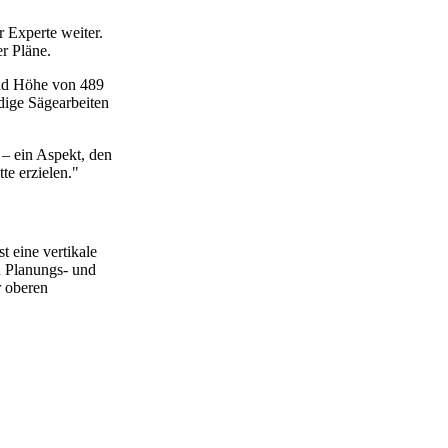
r Experte weiter.
r Pläne.
und Höhe von 489
dige Sägearbeiten
 – ein Aspekt, den
te erzielen."
 eine vertikale
n Planungs- und
r oberen