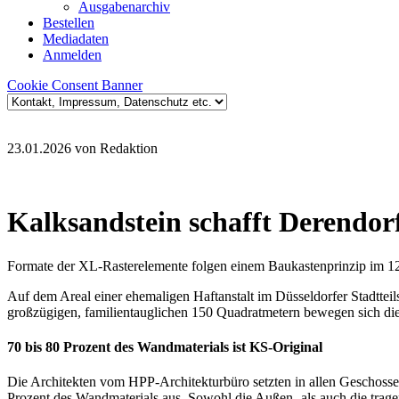
Ausgabenarchiv
Bestellen
Mediadaten
Anmelden
Cookie Consent Banner
23.01.2026
von Redaktion
Kalksandstein schafft Derendor
Formate der XL-Rasterelemente folgen einem Baukastenprinzip im 12
Auf dem Areal einer ehemaligen Haftanstalt im Düsseldorfer Stadtt
großzügigen, familientauglichen 150 Quadratmetern bewegen sich di
70 bis 80 Prozent des Wandmaterials ist KS-Original
Die Architekten vom HPP-Architekturbüro setzten in allen Geschoss
Prozent des Wandmaterials aus. Sowohl die Außen- als auch die trag