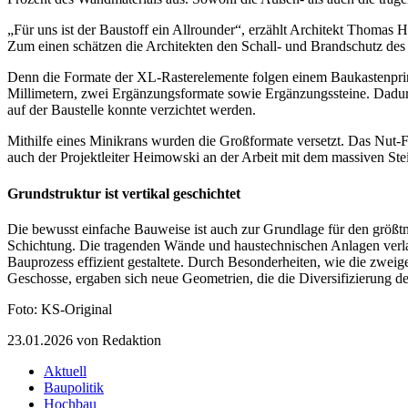
„Für uns ist der Baustoff ein Allrounder“, erzählt Architekt Thomas 
Zum einen schätzen die Architekten den Schall- und Brandschutz des 
Denn die Formate der XL-Rasterelemente folgen einem Baukastenprinz
Millimetern, zwei Ergänzungsformate sowie Ergänzungssteine. Dadur
auf der Baustelle konnte verzichtet werden.
Mithilfe eines Minikrans wurden die Großformate versetzt. Das Nut-F
auch der Projektleiter Heimowski an der Arbeit mit dem massiven Stein
Grundstruktur ist vertikal geschichtet
Die bewusst einfache Bauweise ist auch zur Grundlage für den größ
Schichtung. Die tragenden Wände und haustechnischen Anlagen verl
Bauprozess effizient gestaltete. Durch Besonderheiten, wie die zwe
Geschosse, ergaben sich neue Geometrien, die die Diversifizierung 
Foto: KS-Original
23.01.2026
von Redaktion
Aktuell
Baupolitik
Hochbau