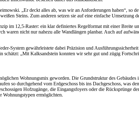
Heimowski. „Er deckt alles ab, was wir an Anforderungen haben“, so de
weißen Steins. Zum anderen setzen sie auf eine einfache Umsetzung de
ip im 12,5-Raster: ein klar definiertes Regelformat mit einer Breite 
ch waren nicht nur nahezu alle Wandlängen planbar. Auch auf aufwän
eder-System gewährleistete dabei Präzision und Ausführungssicherheit
 schätzt: „Mit Kalksandstein konnten wir sehr gut und zügig Fortschrit
tmöglichen Wohnungsmix geworden. Die Grundstruktur des Gebäudes ist
aufen so durchgehend vom Erdgeschoss bis ins Dachgeschoss, was de
igeschossigen Hofzugänge, die Eingangsfoyers oder die Rücksprünge de
der Wohnungstypen ermöglichten.