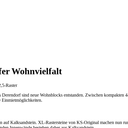
fer Wohnvielfalt
,5-Raster
eils Derendorf sind neue Wohnblocks entstanden. Zwischen kompakten 
e Einmietmöglichkeiten.
en auf Kalksandstein. XL-Rastersteine von KS-Original machen nun ru
enden Innenwände bestehen daher aus Kalksandstein.