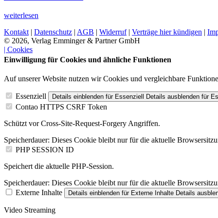
weiterlesen
Kontakt
|
Datenschutz
|
AGB
|
Widerruf
|
Verträge hier kündigen
|
Im
© 2026, Verlag Emminger & Partner GmbH
| Cookies
Einwilligung für Cookies und ähnliche Funktionen
Auf unserer Website nutzen wir Cookies und vergleichbare Funktion
Essenziell
Details einblenden
für Essenziell
Details ausblenden
für Es
Contao HTTPS CSRF Token
Schützt vor Cross-Site-Request-Forgery Angriffen.
Speicherdauer:
Dieses Cookie bleibt nur für die aktuelle Browsersitz
PHP SESSION ID
Speichert die aktuelle PHP-Session.
Speicherdauer:
Dieses Cookie bleibt nur für die aktuelle Browsersitz
Externe Inhalte
Details einblenden
für Externe Inhalte
Details ausble
Video Streaming