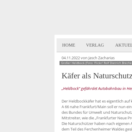
HOME
VERLAG
AKTUE
04.11.2022
von Jasch Zacharias
Großer Heldbock (Foto: Flickr/ Rolf Dietrich Breche
Käfer als Naturschut
„Heldbock“ gefährdet Autobahnbau in He
Der Heldbockkäfer hat es eigentlich au
A 66 nahe Frankfurt/Main soll er nun ei
des Bundes für Umwelt und Naturschutz
Mitstreiter, wie die „Frankfurter Neue Pr
Die Naturschützer haben nach eigenen 
dem Teil des Ferchenheimer Waldes gesi