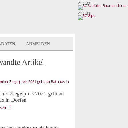
Anzeige
Anzeige
ADATEN
ANMELDEN
wandte Artikel
cher Ziegelpreis 2021 geht an
us in Dorfen
esen
rr setzt mehr um als jemals