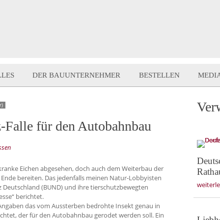
LLES
DER BAUUNTERNEHMER
BESTELLEN
MEDI
Ver
r)
z-Falle für den Autobahnbau
ssen
Deuts
f kranke Eichen abgesehen, doch auch dem Weiterbau der
Ratha
n Ende bereiten. Das jedenfalls meinen Natur-Lobbyisten
weiterl
 Deutschland (BUND) und ihre tierschutzbewegten
esse“ berichtet.
Angaben das vom Aussterben bedrohte Insekt genau in
chtet, der für den Autobahnbau gerodet werden soll. Ein
Liebhe