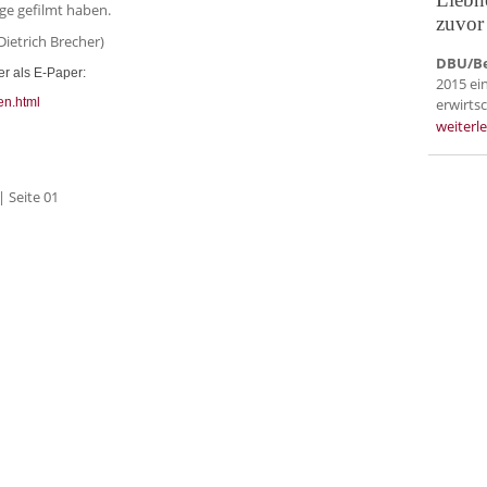
age gefilmt haben.
zuvor
Dietrich Brecher)
DBU/Be
r als E-Paper:
2015 ei
en.html
erwirtsc
weiterl
 Seite 01