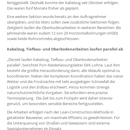
fertiggestellt. Deshalb konnte der Kabelzug seit Oktober erfolgen.
Das waren fünf Monate früher als geplant.
Eine weitere Sektion wurde bereits an den Auftragnehmer
übergeben, und bis März sollen zwei zusätzliche Sektionen folgen.
Zeitgleich laufen die Oberbodenarbeiten in weiteren Bereichen. Bis
Jahresende waren zudem 12 von 20 Horizontalbohrungen (HDD)
sowie beide Rohrvortriebe abgeschlossen.
Kabelzug, Tiefbau- und Oberbodenarbeiten laufen parallel ab
„Derzeit laufen Kabelzug, Tiefbau- und Oberbodenarbeiten
parallel", berichtet Porr-Niederlassungsleiter Dirk Lohne. Laut ihm
besteht die größte Herausforderung darin, alle Abläufe optimal zu
koordinieren. Neben der komplexen Koordination haben das nasse
Wetter und die Frostnächte mit teils ausgiebigen Schneefall die
Logistik und den Erdbau erschwert. Hinzu kommen strenge
naturschutzrechtliche Vorgaben. Sie erfordern eine präzise
Terminplanung . Die Zeit bis zum Frühjahr wird daher intensiv
genutzt, um besonders sensible Bereiche fertigzustellen.
Die Arbeiten erfolgen nach der Lean-Construction-Methode in
getakteter Bauweise, um maximale Effizienz zu gewährleisten. Für
die Unterquerung von Straßen und Gewässern sind externe
Spezialunternehmen im Einsatz.