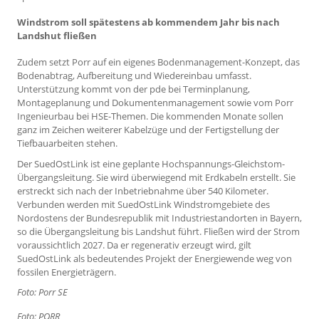
Windstrom soll spätestens ab kommendem Jahr bis nach
Landshut fließen
Zudem setzt Porr auf ein eigenes Bodenmanagement-Konzept, das
Bodenabtrag, Aufbereitung und Wiedereinbau umfasst.
Unterstützung kommt von der pde bei Terminplanung,
Montageplanung und Dokumentenmanagement sowie vom Porr
Ingenieurbau bei HSE-Themen. Die kommenden Monate sollen
ganz im Zeichen weiterer Kabelzüge und der Fertigstellung der
Tiefbauarbeiten stehen.
Der SuedOstLink ist eine geplante Hochspannungs-Gleichstom-
Übergangsleitung. Sie wird überwiegend mit Erdkabeln erstellt. Sie
erstreckt sich nach der Inbetriebnahme über 540 Kilometer.
Verbunden werden mit SuedOstLink Windstromgebiete des
Nordostens der Bundesrepublik mit Industriestandorten in Bayern,
so die Übergangsleitung bis Landshut führt. Fließen wird der Strom
voraussichtlich 2027. Da er regenerativ erzeugt wird, gilt
SuedOstLink als bedeutendes Projekt der Energiewende weg von
fossilen Energieträgern.
Foto: Porr SE
Foto: PORR