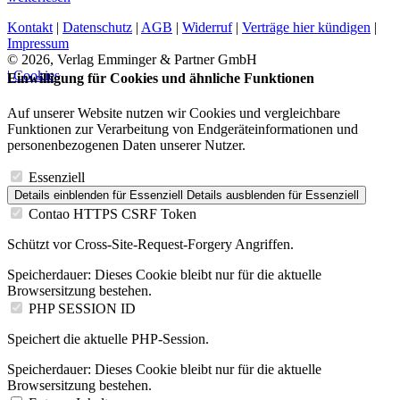
Kontakt
|
Datenschutz
|
AGB
|
Widerruf
|
Verträge hier kündigen
|
Impressum
© 2026, Verlag Emminger & Partner GmbH
| Cookies
Einwilligung für Cookies und ähnliche Funktionen
Auf unserer Website nutzen wir Cookies und vergleichbare
Funktionen zur Verarbeitung von Endgeräteinformationen und
personenbezogenen Daten unserer Nutzer.
Essenziell
Details einblenden
für Essenziell
Details ausblenden
für Essenziell
Contao HTTPS CSRF Token
Schützt vor Cross-Site-Request-Forgery Angriffen.
Speicherdauer:
Dieses Cookie bleibt nur für die aktuelle
Browsersitzung bestehen.
PHP SESSION ID
Speichert die aktuelle PHP-Session.
Speicherdauer:
Dieses Cookie bleibt nur für die aktuelle
Browsersitzung bestehen.