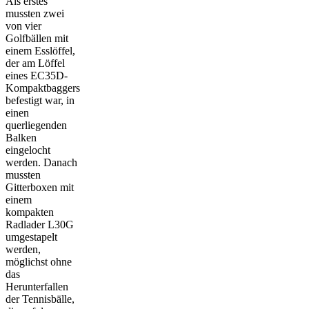
Als erstes
mussten zwei
von vier
Golfbällen mit
einem Esslöffel,
der am Löffel
eines EC35D-
Kompaktbaggers
befestigt war, in
einen
querliegenden
Balken
eingelocht
werden. Danach
mussten
Gitterboxen mit
einem
kompakten
Radlader L30G
umgestapelt
werden,
möglichst ohne
das
Herunterfallen
der Tennisbälle,