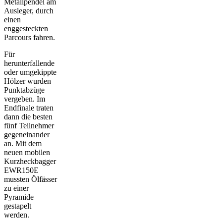
Metallpendel am
Ausleger, durch
einen
enggesteckten
Parcours fah­ren.
Für
herunterfallende
oder umgekippte
Hölzer wurden
Punktabzüge
vergeben. Im
Endfinale traten
dann die besten
fünf Teilnehmer
gegeneinander
an. Mit dem
neuen mobilen
Kurzheckbagger
EWR150E
mussten Ölfässer
zu einer
Pyramide
gestapelt
werden.