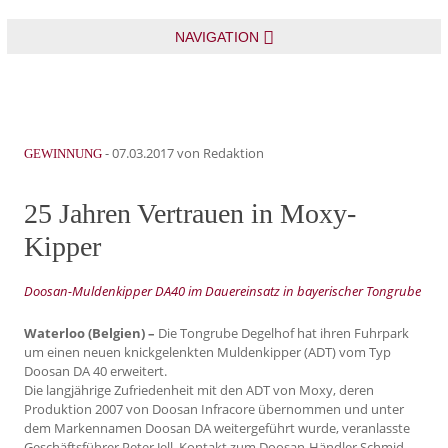
NAVIGATION
-
07.03.2017
von Redaktion
GEWINNUNG
25 Jahren Vertrauen in Moxy-
Kipper
Doosan-Muldenkipper DA40 im Dauereinsatz in bayerischer Tongrube
Waterloo (Belgien) –
Die Tongrube Degelhof hat ihren Fuhrpark
um einen neuen knickgelenkten Muldenkipper (ADT) vom Typ
Doosan DA 40 erweitert.
Die langjährige Zufriedenheit mit den ADT von Moxy, deren
Produktion 2007 von Doosan Infracore übernommen und unter
dem Markennamen Doosan DA weitergeführt wurde, veranlasste
Geschäftsführer Peter Jell, Kontakt zum Doosan-Händler Schmid