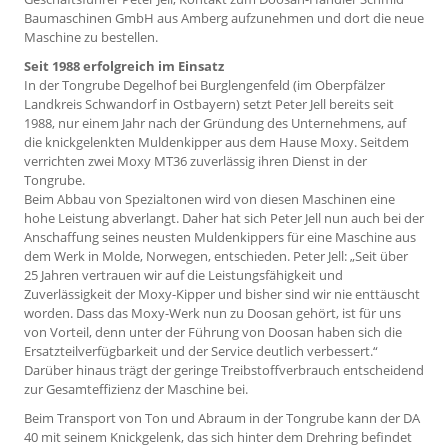
Baumaschinen GmbH aus Amberg aufzunehmen und dort die neue
Maschine zu bestellen.
Seit 1988 erfolgreich im Einsatz
In der Tongrube Degelhof bei Burglengenfeld (im Oberpfälzer
Landkreis Schwandorf in Ostbayern) setzt Peter Jell bereits seit
1988, nur einem Jahr nach der Gründung des Unternehmens, auf
die knickgelenkten Muldenkipper aus dem Hause Moxy. Seitdem
verrichten zwei Moxy MT36 zuverlässig ihren Dienst in der
Tongrube.
Beim Abbau von Spezialtonen wird von diesen Maschinen eine
hohe Leistung abverlangt. Daher hat sich Peter Jell nun auch bei der
Anschaffung seines neusten Muldenkippers für eine Maschine aus
dem Werk in Molde, Norwegen, entschieden. Peter Jell: „Seit über
25 Jahren vertrauen wir auf die Leistungsfähigkeit und
Zuverlässigkeit der Moxy-Kipper und bisher sind wir nie enttäuscht
worden. Dass das Moxy-Werk nun zu Doosan gehört, ist für uns
von Vorteil, denn unter der Führung von Doosan haben sich die
Ersatzteilverfügbarkeit und der Service deutlich verbessert.“
Darüber hinaus trägt der geringe Treibstoffverbrauch entscheidend
zur Gesamteffizienz der Maschine bei.
Beim Transport von Ton und Abraum in der Tongrube kann der DA
40 mit seinem Knickgelenk, das sich hinter dem Drehring befindet