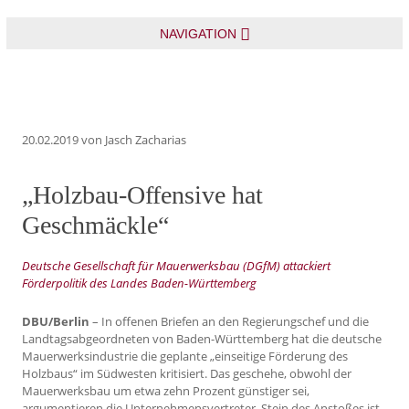
NAVIGATION
20.02.2019
von Jasch Zacharias
„Holzbau-Offensive hat
Geschmäckle“
Deutsche Gesellschaft für Mauerwerksbau (DGfM) attackiert
Förderpolitik des Landes Baden-Württemberg
DBU/Berlin
– In offenen Briefen an den Regierungschef und die
Landtagsabgeordneten von Baden-Württemberg hat die deutsche
Mauerwerksindustrie die geplante „einseitige Förderung des
Holzbaus“ im Südwesten kritisiert. Das geschehe, obwohl der
Mauerwerksbau um etwa zehn Prozent günstiger sei,
argumentieren die Unternehmensvertreter. Stein des Anstoßes ist,