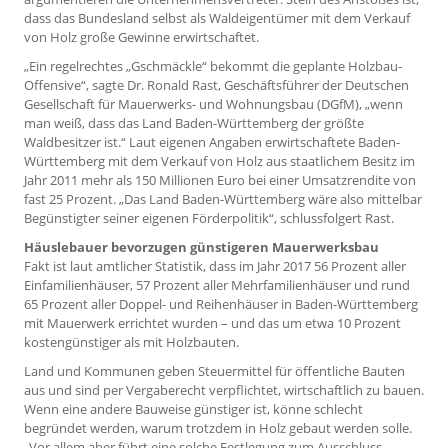
dass das Bundesland selbst als Waldeigentümer mit dem Verkauf
von Holz große Gewinne erwirtschaftet.
„Ein regelrechtes „Gschmäckle“ bekommt die geplante Holzbau-
Offensive“, sagte Dr. Ronald Rast, Geschäftsführer der Deutschen
Gesellschaft für Mauerwerks- und Wohnungsbau (DGfM), „wenn
man weiß, dass das Land Baden-Württemberg der größte
Waldbesitzer ist.“ Laut eigenen Angaben erwirtschaftete Baden-
Württemberg mit dem Verkauf von Holz aus staatlichem Besitz im
Jahr 2011 mehr als 150 Millionen Euro bei einer Umsatzrendite von
fast 25 Prozent. „Das Land Baden-Württemberg wäre also mittelbar
Begünstigter seiner eigenen Förderpolitik“, schlussfolgert Rast.
Häuslebauer bevorzugen günstigeren Mauerwerksbau
Fakt ist laut amtlicher Statistik, dass im Jahr 2017 56 Prozent aller
Einfamilienhäuser, 57 Prozent aller Mehrfamilienhäuser und rund
65 Prozent aller Doppel- und Reihenhäuser in Baden-Württemberg
mit Mauerwerk errichtet wurden – und das um etwa 10 Prozent
kostengünstiger als mit Holzbauten.
Land und Kommunen geben Steuermittel für öffentliche Bauten
aus und sind per Vergaberecht verpflichtet, wirtschaftlich zu bauen.
Wenn eine andere Bauweise günstiger ist, könne schlecht
begründet werden, warum trotzdem in Holz gebaut werden solle.
„Vor allem aber führt eine solche Festlegung zum Ausschluss