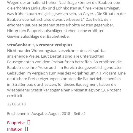
Wegen der anhaltend hohen Nachfrage können die Baubetriebe
die erhöhten Einkaufs- und Lohnkosten auf ihre Preise umlegen,
was früher kaum möglich gewesen sein, so Geyer. „Die Situation der
Baubetriebe hat sich also etwas verbessert.“ Das heißt, den
erhöhten Baupreise stehen stets erhöhte Kosten gegenüber.
Hinter den Baupreisaufschlägen stehen keine erhöhten
Gewinnaufschläge der Baubetriebe.
Straßenbau: 5,6 Prozent Preisplus
Nicht nur der Wohnungsbau verzeichnet derzeit spürbar
anziehende Preise. Laut Destatis sind alle untersuchten
Bausegmenten von dem Preisauftrieb betroffen. So erhöhten die
Baubetriebe ihre Preise auch im Bereich der gewerblich genutzten
Gebäuden im Vergleich zum Mai des Vorjahres um 4,1 Prozent. Eine
deutlichere Preissteigerungen konnten die Baubetriebe ebenfalls
im Straßenbau durchsetzen; für dieses Bausegment haben die
Wiesbadener Statistiker sogar einen Preisanstieg von 5,6 Prozent
ermittelt.
22.08.2018
Erschienen in Ausgabe: August 2018 | Seite 2
Baupreise
Inflation