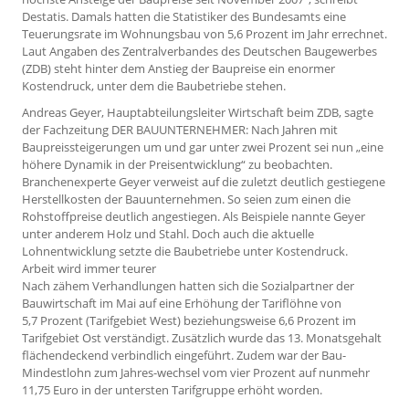
Destatis. Damals hatten die Statistiker des Bundesamts eine
Teuerungsrate im Wohnungsbau von 5,6 Prozent im Jahr errechnet.
Laut Angaben des Zentralverbandes des Deutschen Baugewerbes
(ZDB) steht hinter dem Anstieg der Baupreise ein enormer
Kostendruck, unter dem die Baubetriebe stehen.
Andreas Geyer, Hauptabteilungsleiter Wirtschaft beim ZDB, sagte
der Fachzeitung DER BAUUNTERNEHMER: Nach Jahren mit
Baupreissteigerungen um und gar unter zwei Prozent sei nun „eine
höhere Dynamik in der Preisentwicklung“ zu beobachten.
Branchenexperte Geyer verweist auf die zuletzt deutlich gestiegene
Herstellkosten der Bauunternehmen. So seien zum einen die
Rohstoffpreise deutlich angestiegen. Als Beispiele nannte Geyer
unter anderem Holz und Stahl. Doch auch die aktuelle
Lohnentwicklung setzte die Baubetriebe unter Kostendruck.
Arbeit wird immer teurer
Nach zähem Verhandlungen hatten sich die Sozialpartner der
Bauwirtschaft im Mai auf eine Erhöhung der Tariflöhne von
5,7 Prozent (Tarifgebiet West) beziehungsweise 6,6 Prozent im
Tarifgebiet Ost verständigt. Zusätzlich wurde das 13. Monatsgehalt
flächendeckend verbindlich eingeführt. Zudem war der Bau-
Mindestlohn zum Jahres-wechsel vom vier Prozent auf nunmehr
11,75 Euro in der untersten Tarifgruppe erhöht worden.