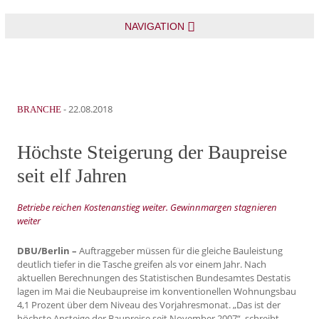
NAVIGATION
-
22.08.2018
BRANCHE
Höchste Steigerung der Baupreise
seit elf Jahren
Betriebe reichen Kostenanstieg weiter. Gewinnmargen stagnieren
weiter
DBU/Berlin –
Auftraggeber müssen für die gleiche Bauleistung
deutlich tiefer in die Tasche greifen als vor einem Jahr. Nach
aktuellen Berechnungen des Statistischen Bundesamtes Destatis
lagen im Mai die Neubaupreise im konventionellen Wohnungsbau
4,1 Prozent über dem Niveau des Vorjahresmonat. „Das ist der
höchste Ansteige der Baupreise seit November 2007“, schreibt