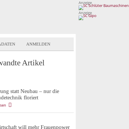
Anzeige
Anzeige
ADATEN
ANMELDEN
wandte Artikel
rung statt Neubau – nur die
etechnik floriert
esen
rtschaft will mehr Frauenpower