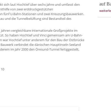
auf Ba
t sich laut Hochtief über sechs Jahre und umfasst den
mithilfe von zwei erddruckgestützten
weiterl
n fünf U-Bahn-Statio­nen und zwei Kreuzungsbauwerken.
au und die Tunnelbelüftung sind Bestandteil des
 Jahren vergleichbare internationale Großprojekte im
etzt. So haben Hochtief und Vinci gemeinsam am U-Bahn-
en war Hochtief unter anderem für den Bau der Ostbrücke
 Bauwerk verbindet die dänischen Haupt­inseln Seeland
derem im Jahr 2000 den Öresund-Tunnel fertiggestellt,
 10