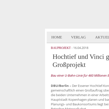
HOME
VERLAG
AKTUE
-
16.04.2018
BAUPROJEKT
Hochtief und Vinci 
Großprojekt
Bau einer U-Bahn-Linie für 460 Millionen 
DBU/Berlin –
Der Essener Hochtief-Konz
gemeinschaftlich einen Großauftrag über
die beiden Unternehmen in einer Arbei
Hauptstadt Kopenhagen planen und baue
Planungs- und Baukonsortiums liegt bei 
Betreiber Metroselkabet.