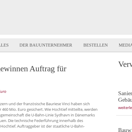
LLES
DER BAUUNTERNEHMER
BESTELLEN
MEDI
Ver
gewinnen Auftrag für
Euro
Sanie
Gebäud
ern und der französische Bauriese Vinci haben sich
weiterl
 460 Mio. Euro gesichert. Wie Hochtief mitteilte, werden
tsgemeinschaft die U-Bahn-Linie Sydhavn in Dänemarks
n. Die technische Federführung innerhalb des
Hochtief. Auftraggeber ist der staatliche U-Bahn-
Bauwi