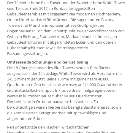
Der 72 Meter hohe Blue Tower und der 54 Meter hohe White Tower
sind Teil des Ende 2017 im Rohbau fertiggestellten
Gebäudeensembles mit insgesamt vier modernen Hochhäusern,
einem Hotel- und drei Bürotürmen. Die sogenannten Bavaria
Towers sind Münchens repräsentatives Großprojekt am
Bogenhausener Tor, dem Schnittpunkt zweier Verkehrsachsen von
Osten in Richtung Stadtzentrum. Markant sind die fünfeckigen
Gebäudestrukturen mit abgerundeten Ecken und den oberen
Pultdachabschlüssen sowie die transparenten
Fassadengestaltungen.
Umfassende Schalungs- und Gerüstlösung
Die 18 Obergeschosse des Blue Towers sind als Büroflächen
ausgewiesen, der 15-stöckige White Tower wird als Hotelturm mit
345 Zimmern genutzt. Beide Türme mit gemeinsam 40.000
Quadratmeter Geschossfläche wachsen auf 11.000 Quadratmeter
Grundstücksfläche empor. Inklusive dreier Tiefgaragenebenen
waren in kürzester Bauzeit über 60.000 Quadratmeter
Deckenfläche in Ortbetonbauweise herzustellen. Zu
berücksichtigen waren hierbei das beengte Baustellen­areal sowie
die komplizierten Kerngrundrisse mit spitzwinkligen und
abgerundeten Ecken.
Peri unterstützte den raschen, wirtschaftlichen
Herstellungsprozess mit einer umfassenden Komplettlösung: