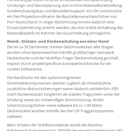
Schalungs- und Gerüstplanung, Just-in-time-Materialbereitstellung,
Sonderschalungsbau und Baustellensupport. Vor Ort unterstützte
ein Peri-Projektkoordinator die Baustellenverantwortlichen von
Porr Deutschland. In enger Abstimmung konnte dadurch eine
Einsatzoptimierung erreicht werden, die eine strikte Einhaltung des
Materialbedarfs im Rahmen der Ausschreibung ermöglichte.
Wand-, Stützen- und Deckenschalung aus einer Hand
Die bis zu 50 Zentimeter starken Geschossdecken aller Etagen
wurden ohne Systemwechsel mithilfe großflächiger Variodeck-
Deckentische und der Multiflex-Träger-Deckenschalung geschalt,
ergänzt durch projektspezifisch konzipierte Ecktische für die
runden Eckbereiche.
Die Randtische mit den systemintegrierten
Sicherheitskomponenten dienten zugleich als Arbeitsbühne,
zusätzliche Absturzsicherungen waren dadurch entbehrlich. PEP-
Stahl-Deckenstützen fungierten als stabiles Tragsystem unter der
Schalung sowie zur notwendigen Durchstützung. Große
Unterstützungshöhen sowie teilweise bis zu 1,95 Meter
Deckenstärke wurden mithilfe des Peri UP-Traggerüstsystems
realisiert.
Beim Schalen der Stahlbetonwände wurde die Maximo-
Rahmenschalung eingesetzt. Mithilfe der einseitig bedienbaren MX-