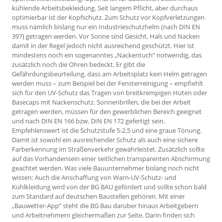
kühlende Arbeitsbekleidung. Seit langem Pflicht, aber durchaus
optimierbar ist der Kopfschutz. Zum Schutz vor Kopfverletzungen
muss nämlich bislang nur ein Industrieschutzhelm (nach DIN EN
397) getragen werden. Vor Sonne sind Gesicht, Hals und Nacken
damit in der Regel jedoch nicht ausreichend geschützt. Hier ist
mindestens noch ein sogenanntes „Nackentuch“ notwendig, das
zusätzlich noch die Ohren bedeckt. Er gibt die
Gefährdungsbeurteilung, dass am Arbeitsplatz kein Helm getragen
werden muss – zum Beispiel bei der Fensterreinigung – empfiehlt
sich für den UV-Schutz das Tragen von breitkrempigen Hüten oder
Basecaps mit Nackenschutz. Sonnenbrillen, die bei der Arbeit
getragen werden, müssen für den gewerblichen Bereich geeignet
und nach DIN EN 166 bzw. DIN EN 172 gefertigt sein.
Empfehlenswert ist die Schutzstufe 5-2,5 und eine graue Tönung.
Damit ist sowohl ein ausreichender Schutz als auch eine sichere
Farberkennung im Straßenverkehr gewährleistet. Zusätzlich sollte
auf das Vorhandensein einer seitlichen transparenten Abschirmung
geachtet werden. Was viele Bauunternehmer bislang noch nicht
wissen: Auch die Anschaffung von Warn-UV-Schutz- und
Kühlkleidung wird von der BG BAU gefördert und sollte schon bald
zum Standard auf deutschen Baustellen gehören. Mit einer
„Bauwetter-App“ steht die BG Bau darüber hinaus Arbeitgebern
und Arbeitnehmern gleichermaßen zur Seite. Darin finden sich