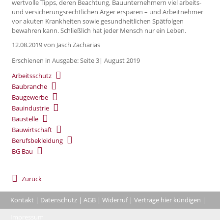
wertvolle Tipps, deren Beachtung, Bauunternehmern viel arbeits-
und versicherungsrechtlichen Ärger ersparen – und Arbeitnehmer
vor akuten Krankheiten sowie gesundheitlichen Spätfolgen
bewahren kann. Schließlich hat jeder Mensch nur ein Leben.
12.08.2019
von Jasch Zacharias
Erschienen in Ausgabe: Seite 3| August 2019
Arbeitsschutz
Baubranche
Baugewerbe
Bauindustrie
Baustelle
Bauwirtschaft
Berufsbekleidung
BG Bau
Zurück
Kontakt
|
Datenschutz
|
AGB
|
Widerruf
|
Verträge hier kündigen
|
|
Impressum
Coo