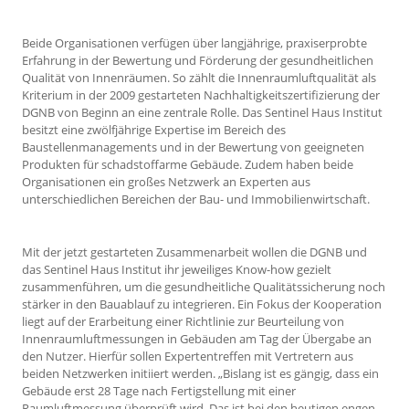
Beide Organisationen verfügen über langjährige, praxiserprobte
Erfahrung in der Bewertung und Förderung der gesundheitlichen
Qualität von Innenräumen. So zählt die Innenraumluftqualität als
Kriterium in der 2009 gestarteten Nachhaltigkeitszertifizierung der
DGNB von Beginn an eine zentrale Rolle. Das Sentinel Haus Institut
besitzt eine zwölfjährige Expertise im Bereich des
Baustellenmanagements und in der Bewertung von geeigneten
Produkten für schadstoffarme Gebäude. Zudem haben beide
Organisationen ein großes Netzwerk an Experten aus
unterschiedlichen Bereichen der Bau- und Immobilienwirtschaft.
Mit der jetzt gestarteten Zusammenarbeit wollen die DGNB und
das Sentinel Haus Institut ihr jeweiliges Know-how gezielt
zusammenführen, um die gesundheitliche Qualitätssicherung noch
stärker in den Bauablauf zu integrieren. Ein Fokus der Kooperation
liegt auf der Erarbeitung einer Richtlinie zur Beurteilung von
Innenraumluftmessungen in Gebäuden am Tag der Übergabe an
den Nutzer. Hierfür sollen Expertentreffen mit Vertretern aus
beiden Netzwerken initiiert werden. „Bislang ist es gängig, dass ein
Gebäude erst 28 Tage nach Fertigstellung mit einer
Raumluftmessung überprüft wird. Das ist bei den heutigen engen