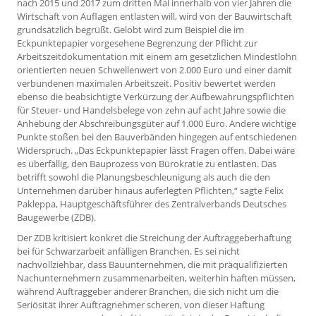
nach 2015 und 2017 zum dritten Mal innerhalb von vier Jahren die
Wirtschaft von Auflagen entlasten will, wird von der Bauwirtschaft
grundsätzlich begrüßt. Gelobt wird zum Beispiel die im
Eckpunktepapier vorgesehene Begrenzung der Pflicht zur
Arbeitszeitdokumentation mit einem am gesetzlichen Mindestlohn
orientierten neuen Schwellenwert von 2.000 Euro und einer damit
verbundenen maximalen Arbeitszeit. Positiv bewertet werden
ebenso die beabsichtigte Verkürzung der Aufbewahrungspflichten
für Steuer- und Handelsbelege von zehn auf acht Jahre sowie die
Anhebung der Abschreibungsgüter auf 1.000 Euro. Andere wichtige
Punkte stoßen bei den Bauverbänden hingegen auf entschiedenen
Widerspruch. „Das Eckpunktepapier lässt Fragen offen. Dabei wäre
es überfällig, den Bauprozess von Bürokratie zu entlasten. Das
betrifft sowohl die Planungsbeschleunigung als auch die den
Unternehmen darüber hinaus auferlegten Pflichten,“ sagte Felix
Pakleppa, Hauptgeschäftsführer des Zentralverbands Deutsches
Baugewerbe (ZDB).
Der ZDB kritisiert konkret die Streichung der Auftraggeberhaftung
bei für Schwarzarbeit anfälligen Branchen. Es sei nicht
nachvollziehbar, dass Bauunternehmen, die mit präqualifizierten
Nachunternehmern zusammenarbeiten, weiterhin haften müssen,
während Auftraggeber anderer Branchen, die sich nicht um die
Seriösität ihrer Auftragnehmer scheren, von dieser Haftung