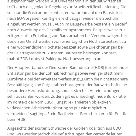
ausgenommen werden. Auf Unverständnis in der Bauwirtschaft
trifft auch die geplante Regelung zur Arbeitszeitflexibilisierung. Die
soll nur die Gastronomie entlasten, während auf den Baustellen
nach EU-Vorgaben künftig vielleicht sogar wieder die Stechuhr
eingeführt werden muss. „Auch im Baugewerbe besteht ein Bedarf
nach Ausweitung des Flexibilisierungsrahmens. Beispielsweise zur
zeitgerechten Erstellung von Bauvorhaben bei Verkehrswegen, bei
denen ein Umschwenken von einer täglichen Höchstarbeitszeit zu
einer wöchentlichen Höchstarbeitszeit sowie Erleichterungen bei
der Feiertagsarbeit zu kürzeren Bauzeiten beitragen könnte“,
mahnt ZDB-Lobbyist Pakleppa Nachbesserungen an.
Der Hauptverband der Deutschen Bauindustrie (HDB) fordert indes
Entlastungen bei der Lohnabrechnung sowie weniger statt mehr
Bürokratie bei der Arbeitszeit-erfassung: „Durch die nichtstationäre
Beschäftigung sind Entgeltabrechnungen in der Bauwirtschaft eine
besondere Herausforderung, sodass sich hier Vereinfachungen
sehr auszahlen würden. Zudem gilt es unbedingt, neue Bürokratie
im Kontext der vom EuGH jüngst reklamierten objektiven,
verlässlichen Arbeitszeiterfassung so gut wie möglich zu
vermeiden,“ sagt Inga Stein-Barthelmes, Bereichsleiterin für Politik
beim HDB.
Angesichts der akuten Schwäche der Großen Koalition aus CDU
und SPD werden jedoch die Befürchtungen der Verbände lauter,