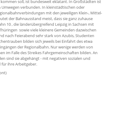
kommen soll, ist bundesweit eklatant. In Großstädten ist
en Umwegen verbunden. In kleinstädtischen oder
gionalbahnverbindungen mit den jeweiligen Klein-, Mittel-
utet der Bahnausstand meist, dass sie ganz zuhause
hn 10 , die länderübergreifend Leipzig in Sachsen mit
 Thüringen sowie viele kleinere Gemeinden dazwischen
nd nach Feierabend sehr stark von Azubis, Studenten
entrauben bilden sich jeweils bei Einfahrt des etwa
Eingängen der Regionalbahn. Nur wenige werden von
en im Falle des Streikes Fahrgemeinschaften bilden. An
n sind sie abgehängt - mit negativen sozialen und
 für ihre Arbeitgeber.
ont)