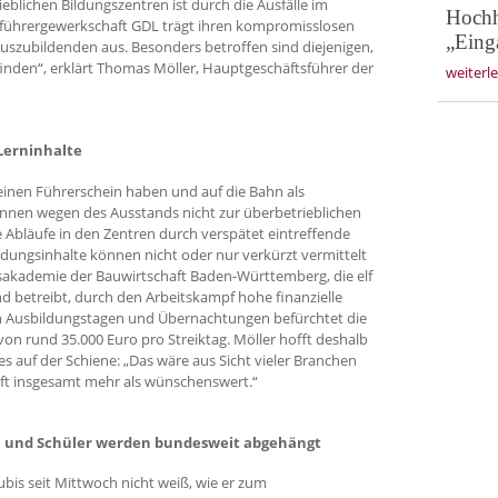
eblichen Bildungszentren ist durch die Ausfälle im
Hochh
kführergewerkschaft GDL trägt ihren kompromisslosen
„Eing
szubildenden aus. Besonders betroffen sind diejenigen,
finden“, erklärt Thomas Möller, Hauptgeschäftsführer der
weiterl
Lerninhalte
keinen Führerschein haben und auf die Bahn als
nnen wegen des Ausstands nicht zur überbetrieblichen
bläufe in den Zentren durch verspätet eintreffende
ildungsinhalte können nicht oder nur verkürzt vermittelt
sakademie der Bauwirtschaft Baden-Württemberg, die elf
d betreibt, durch den Arbeitskampf hohe finanzielle
on Ausbildungstagen und Übernachtungen befürchtet die
n rund 35.000 Euro pro Streiktag. Möller hofft deshalb
s auf der Schiene: „Das wäre aus Sicht vieler Branchen
aft insgesamt mehr als wünschenswert.“
 und Schüler werden bundesweit abgehängt
ubis seit Mittwoch nicht weiß, wie er zum