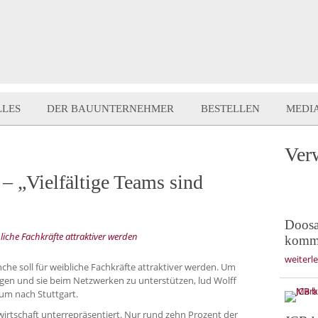
LLES
DER BAUUNTERNEHMER
BESTELLEN
MEDI
Ver
 – „Vielfältige Teams sind
Doosa
iche Fachkräfte attraktiver werden
komme
weiterl
che soll für weibliche Fachkräfte attraktiver werden. Um
igen und sie beim Netzwerken zu unterstützen, lud Wolff
um nach Stuttgart.
irtschaft unterrepräsentiert. Nur rund zehn Prozent der