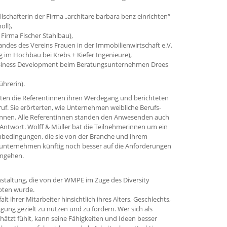
lschafterin der Firma „architare barbara benz einrichten“
oll),
 Firma Fischer Stahlbau),
andes des Vereins Frauen in der Immobilienwirtschaft e.V.
g im Hochbau bei Krebs + Kiefer Ingenieure),
Business Development beim Beratungsunternehmen Drees
ührerin).
erten die Referentinnen ihren Werdegang und berichteten
ruf. Sie erörterten, wie Unternehmen weibliche Berufs-
nnen. Alle Referentinnen standen den Anwesenden auch
 Antwort. Wolff & Müller bat die Teilnehmerinnen um ein
bedingungen, die sie von der Branche und ihrem
uunternehmen künftig noch besser auf die Anforderungen
ingehen.
nstaltung, die von der WMPE im Zuge des Diversity
oten wurde.
lt ihrer Mitarbeiter hinsichtlich ihres Alters, Geschlechts,
gung gezielt zu nutzen und zu fördern. Wer sich als
hätzt fühlt, kann seine Fähigkeiten und Ideen besser