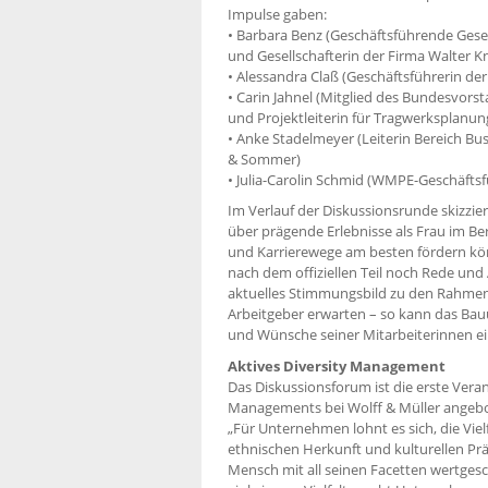
Impulse gaben:
• Barbara Benz (Geschäftsführende Gesel
und Gesellschafterin der Firma Walter Kn
• Alessandra Claß (Geschäftsführerin der
• Carin Jahnel (Mitglied des Bundesvorst
und Projektleiterin für Tragwerksplanun
• Anke Stadelmeyer (Leiterin Bereich 
& Sommer)
• Julia-Carolin Schmid (WMPE-Geschäftsf
Im Verlauf der Diskussionsrunde skizzi
über prägende Erlebnisse als Frau im Be
und Karrierewege am besten fördern kö
nach dem offiziellen Teil noch Rede und
aktuelles Stimmungsbild zu den Rahmen
Arbeitgeber erwarten – so kann das Ba
und Wünsche seiner Mitarbeiterinnen e
Aktives Diversity Management
Das Diskussionsforum ist die erste Vera
Managements bei Wolff & Müller angeb
„Für Unternehmen lohnt es sich, die Vielfa
ethnischen Herkunft und kulturellen Prä
Mensch mit all seinen Facetten wertgesc