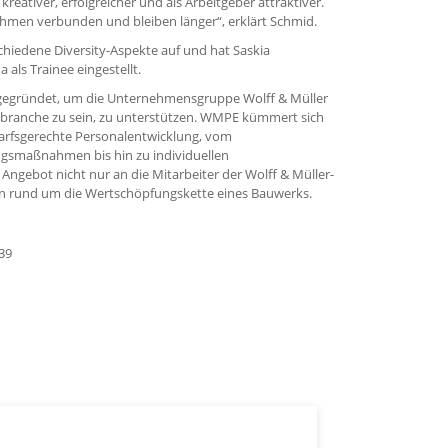
reativer, erfolgreicher und als Arbeitgeber attraktiver.
ehmen verbunden und bleiben länger“, erklärt Schmid.
chiedene Diversity-Aspekte auf und hat Saskia
als Trainee eingestellt.
gegründet, um die Unternehmensgruppe Wolff & Müller
Baubranche zu sein, zu unterstützen. WMPE kümmert sich
arfsgerechte Personalentwicklung, vom
gsmaßnahmen bis hin zu individuellen
 Angebot nicht nur an die Mitarbeiter der Wolff & Müller-
n rund um die Wertschöpfungskette eines Bauwerks.
 39