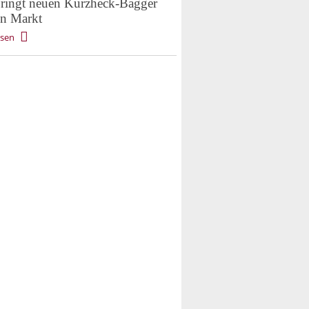
ringt neuen Kurzheck-Bagger
en Markt
esen