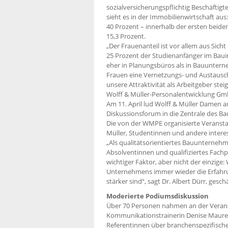
sozialversicherungspflichtig Beschäftig
sieht es in der Immobilienwirtschaft au
40 Prozent – innerhalb der ersten beide
15,3 Prozent.
„Der Frauenanteil ist vor allem aus Sic
25 Prozent der Studienanfänger im Bauin
eher in Planungsbüros als in Bauunterne
Frauen eine Vernetzungs- und Austausc
unsere Attraktivität als Arbeitgeber stei
Wolff & Müller-Personalentwicklung G
Am 11. April lud Wolff & Müller Damen 
Diskussionsforum in die Zentrale des 
Die von der WMPE organisierte Veranstal
Müller, Studentinnen und andere interes
„Als qualitätsorientiertes Bauunternehm
Absolventinnen und qualifiziertes Fachp
wichtiger Faktor, aber nicht der einzige
Unternehmens immer wieder die Erfahrun
stärker sind“, sagt Dr. Albert Dürr, ges
Moderierte Podiumsdiskussion
Über 70 Personen nahmen an der Veranst
Kommunikationstrainerin Denise Maurer 
Referentinnen über branchenspezifisch