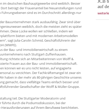
JCB b
ten im deutschen Bauhauptgewerbe sind weiblich. Besser
auf d
s: Dort beträgt der Frauenanteil bei Neuanstellungen rund
n Führungsebenen sind es im Durchschnitt allerdings nur
weiterl
ht der Bauunternehmen stark ausbaufähig. Zwar sind über
genieurwesen weiblich, doch die meisten zieht es später
hmen. Diese Lücke wollen wir schließen, indem wir
hplattform bieten und mit modernen Arbeitsmodellen
gern“, sagt Julia-Carolin Schmid, Geschäftsführerin der
mbH (WMPE).
aus der Bau- und Immobilienwirtschaft zu einem
Bauunternehmens nach Stuttgart-Zuffenhausen.
tung richtete sich an Mitarbeiterinnen von Wolff &
sierte Frauen aus der Bau- und Immobilienwirtschaft.
en können wir es uns nicht leisten, auf engagierte
ersonal zu verzichten. Der Fachkräftemangel ist zwar ein
: Wir haben in der mehr als 80-jährigen Geschichte unseres
g gemacht, dass vielfältige Teams einfach besser und
chäftsführender Gesellschafter der Wolff & Müller-Gruppe.
altung teil. Die Stuttgarter Moderatorin und
führte durch die Podiumsdiskussion, bei der
e Herausforderungen auf ihrem Berufsweg berichteten.