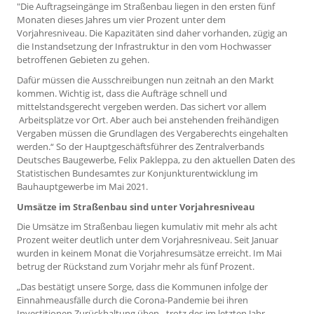
"Die Auftragseingänge im Straßenbau liegen in den ersten fünf
Monaten dieses Jahres um vier Prozent unter dem
Vorjahresniveau. Die Kapazitäten sind daher vorhanden, zügig an
die Instandsetzung der Infrastruktur in den vom Hochwasser
betroffenen Gebieten zu gehen.
Dafür müssen die Ausschreibungen nun zeitnah an den Markt
kommen. Wichtig ist, dass die Aufträge schnell und
mittelstandsgerecht vergeben werden. Das sichert vor allem
Arbeitsplätze vor Ort. Aber auch bei anstehenden freihändigen
Vergaben müssen die Grundlagen des Vergaberechts eingehalten
werden.“ So der Hauptgeschäftsführer des Zentralverbands
Deutsches Baugewerbe, Felix Pakleppa, zu den aktuellen Daten des
Statistischen Bundesamtes zur Konjunkturentwicklung im
Bauhauptgewerbe im Mai 2021.
Umsätze im Straßenbau sind unter Vorjahresniveau
Die Umsätze im Straßenbau liegen kumulativ mit mehr als acht
Prozent weiter deutlich unter dem Vorjahresniveau. Seit Januar
wurden in keinem Monat die Vorjahresumsätze erreicht. Im Mai
betrug der Rückstand zum Vorjahr mehr als fünf Prozent.
„Das bestätigt unsere Sorge, dass die Kommunen infolge der
Einnahmeausfälle durch die Corona-Pandemie bei ihren
Investitionen Zurückhaltung üben - trotz des im letzten Jahr