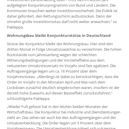
aufgelegten Konjunkturprogramms von Bund und Ländern. Die
Kommunen brauchen weiter Investitionssicherheit. Die Politik ist
daher gefordert, den Rettungsschirm aufzustocken. Denn der
ohnehin große Investitionsstau darf nicht weiter anwachsen,“ so
Pakleppa.
Wohnungsbau bleibt Konjunkturstütze in Deutschland
Stütze der Konjunktur bleibt der Wohnungsbau. Hier sind den
dritten Monat in Folge Umsatzzuwächse zu verzeichnen. Die hohen
Rückstände vom Jahresanfang wegen der schlechten
Witterungsbedingungen und der Vorzieheffekte aus dem
reduzierten Umsatzsteuersatz im Vorjahr sind fast egalisiert. Die
Auftragseingänge liegen um ca. 16 Prozent über dem
Vorjahresniveau. „Allerdings ist dabei zu berücksichtigen, dass die
Order im Vorjahr in den Monaten April und Mai nach dem
Lockdown zunächst deutlich eingebrochen waren. Insofern ist der
derzeit hohe Zuwachs auf diesen Basiseffekt zurückzuführen,“
schlussfolgerte Pakleppa.
„Wieder Fuß gefasst hat in den letzten beiden Monaten der
Wirtschaftsbau. Die Konjunktur bei Industrie und Dienstleistungen
zieht an. Das sehen wir auch bei den Auftragseingängen und der
Umsatzentwicklung. Die Order liegen um 5 Prozent über dem
Vorjahresniveau. Die Umsatzentwicklung nähert sich sukzessive