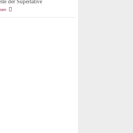
lle der Superlative
esen