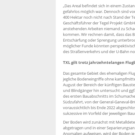
„Das Areal befindet sich in einem Zustan
gefahrlos möglich war. Dennoch sind vo
400 Hektar noch nicht nach Stand der Te
Geschäftsführer der Tegel Projekt GmbH. 
anstehenden Arbeiten niemand zu Schad
kommen. Wir rechnen damit, dass das B
Entschärfung oder Sprengung unterbroc
möglicher Funde könnten perspektivi
des Straßenverkehrs und der U-Bahn n
TXL gilt trotz jahrzehntelangen Flu
Das gesamte Gebiet des ehemaligen Flugh
jegliche Bodeneingriffe ohne kampfmitte
August der Bereich der künftigen Baus
und Blindgänger hin untersucht und ggf.
des ersten Bauabschnitts im Schumacher
Südzufahrt, von der General-Ganeval-B
voraussichtlich bis Ende 2022 abgeschl
sukzessive im Vorfeld der jeweiligen 
Der Boden wird zunächst mit Metalldete
abgetragen und in einer Separierungsanl
Anomalien aufweisen, wird der Boden j