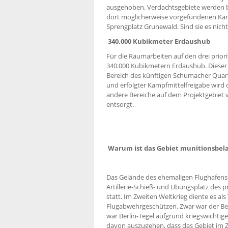
ausgehoben. Verdachtsgebiete werden bi
dort möglicherweise vorgefundenen Kampf
Sprengplatz Grunewald. Sind sie es nicht
340.000 Kubikmeter Erdaushub
Für die Räumarbeiten auf den drei prior
340.000 Kubikmetern Erdaushub. Dieser
Bereich des künftigen Schumacher Quart
und erfolgter Kampfmittelfreigabe wird 
andere Bereiche auf dem Projektgebiet
entsorgt.
Warum ist das Gebiet munitionsbela
Das Gelände des ehemaligen Flughafens 
Artillerie-Schieß- und Übungsplatz des
statt. Im Zweiten Weltkrieg diente es a
Flugabwehrgeschützen. Zwar war der Bere
war Berlin-Tegel aufgrund kriegswichtiger
davon auszugehen, dass das Gebiet im 