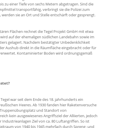
s zu einer Tiefe von sechs Metern abgetragen. Sind die
mittel transportfähig, verbringt sie die Polizei zum
, werden sie an Ort und Stelle entschärft oder gesprengt.
itären Flächen rechnet die Tegel Projekt GmbH mit etwa
 wird auf der ehemaligen südlichen Landebahn sowie im
iers gelagert. Nachdem bestätigter Unbedenklichkeit
der Aushub direkt in die Räumfläche eingebracht oder für
 verwertet. Kontaminierter Boden wird ordnungsgemäß
stet?
Tegel war seit dem Ende des 18. jahrhunderts ein
 preußischen Heeres. Ab 1930 fanden hier Raketenversuche
ls Truppenübungsplatz und Standort von
ich kein ausgewiesenes Angriffsziel der Alliierten, jedoch
 Industrieanlagen Ziel von ca. 80 Luftangriffen. So ist
Zeitraum von 1940 bis 1945 mehrfach durch Spreng- und