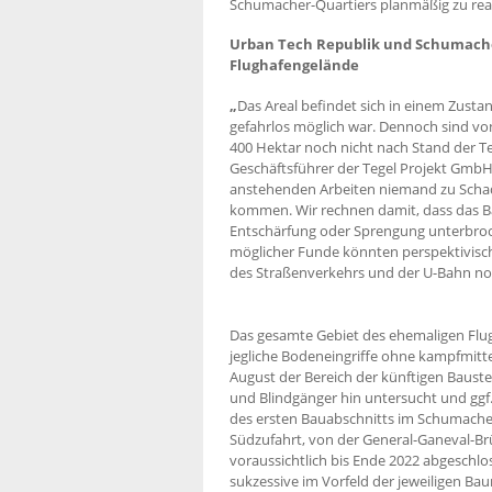
Schumacher-Quartiers planmäßig zu real
Urban Tech Republik und Schumacher
Flughafengelände
„
Das Areal befindet sich in einem Zusta
gefahrlos möglich war. Dennoch sind vo
400 Hektar noch nicht nach Stand der Te
Geschäftsführer der Tegel Projekt GmbH. 
anstehenden Arbeiten niemand zu Schad
kommen. Wir rechnen damit, dass das B
Entschärfung oder Sprengung unterbroc
möglicher Funde könnten perspektivi
des Straßenverkehrs und der U-Bahn n
Das gesamte Gebiet des ehemaligen Flugh
jegliche Bodeneingriffe ohne kampfmitte
August der Bereich der künftigen Baus
und Blindgänger hin untersucht und ggf.
des ersten Bauabschnitts im Schumacher
Südzufahrt, von der General-Ganeval-B
voraussichtlich bis Ende 2022 abgeschl
sukzessive im Vorfeld der jeweiligen 