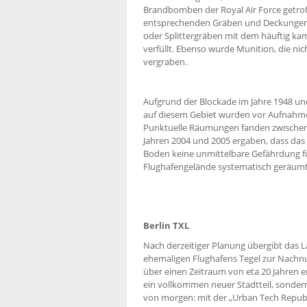
Brandbomben der Royal Air Force getro
entsprechenden Gräben und Deckungen.
oder Splittergräben mit dem häuftig ka
verfüllt. Ebenso wurde Munition, die ni
vergraben.
Aufgrund der Blockade im Jahre 1948 u
auf diesem Gebiet wurden vor Aufnahme
Punktuelle Räumungen fanden zwischen 
Jahren 2004 und 2005 ergaben, dass das A
Boden keine unmittelbare Gefährdung für
Flughafengelände systematisch geräumt
Berlin TXL
Nach derzeitiger Planung übergibt das 
ehemaligen Flughafens Tegel zur Nachn
über einen Zeitraum von eta 20 Jahren 
ein vollkommen neuer Stadtteil, sondern
von morgen: mit der „Urban Tech Republ