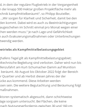
d, in dem der reguläre Flugbetrieb in der Vergangenheit
n der knapp 500 Hektar großen Projektfläche mehr als
chnik kampfmittelberäumt“, so Philipp Bouteiller,
„Wir sorgen für Klarheit und Sicherheit, damit bei den
en kommt. Dabei wird es auch zu Beeinträchtigungen
augeschehen im Schnitt einmal pro Monat wegen einer
hen werden muss.“ Je nach Lage und Gefährlichkeit
sch auch Evakuierungsmaßnahmen oder Unterbrechungen
otwendig werden.
gbetriebs als Kampfmittelbelastungsgebiet
afens Tegel gilt als Kampfmittelbelastungsgebiet;
ltechnische Begleitung sind verboten. Daher wird nun bis
tellenzufahrt am Kurt-Schumacher-Damm auf Munition
 beräumt. Ab August bis Oktober 2022 folgt der Bereich
 Quartier und ab Herbst diesen Jahres der der
rücke aus kommend. Diese Arbeiten werden
ossen sein. Die weitere Begutachtung und Beräumung folgt
Baumaßnahmen.
ktoren systematisch abgesucht, dann schichtweise
age sorgsam untersucht. Bei Flächen, die keine
e nach Nutzungserfordernis zwischen 30 und 160 cm