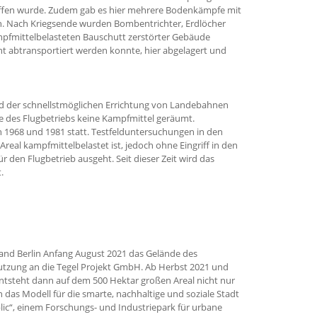
ffen wurde. Zudem gab es hier mehrere Bodenkämpfe mit
 Nach Kriegsende wurden Bombentrichter, Erdlöcher
mpfmittelbelasteten Bauschutt zerstörter Gebäude
cht abtransportiert werden konnte, hier abgelagert und
nd der schnellstmöglichen Errichtung von Landebahnen
 des Flugbetriebs keine Kampfmittel geräumt.
1968 und 1981 statt. Testfelduntersuchungen in den
real kampfmittelbelastet ist, jedoch ohne Eingriff in den
 den Flugbetrieb ausgeht. Seit dieser Zeit wird das
.
Land Berlin Anfang August 2021 das Gelände des
utzung an die Tegel Projekt GmbH. Ab Herbst 2021 und
entsteht dann auf dem 500 Hektar großen Areal nicht nur
 das Modell für die smarte, nachhaltige und soziale Stadt
ic“, einem Forschungs- und Industriepark für urbane