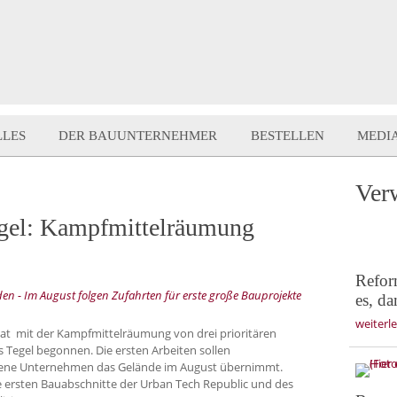
LLES
DER BAUUNTERNEHMER
BESTELLEN
MEDI
Ver
egel: Kampfmittelräumung
Reform
en - Im August folgen Zufahrten für erste große Bauprojekte
es, da
weiterl
hat mit der Kampfmittelräumung von drei prioritären
 Tegel begonnen. Die ersten Arbeiten sollen
igene Unternehmen das Gelände im August übernimmt.
 die ersten Bauabschnitte der Urban Tech Republic und des