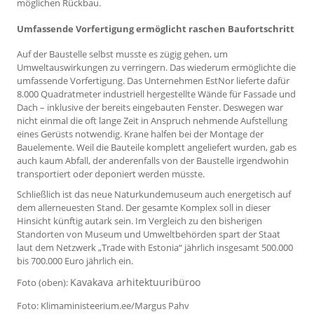
möglichen Rückbau.
Umfassende Vorfertigung ermöglicht raschen Baufortschritt
Auf der Baustelle selbst musste es zügig gehen, um
Umweltauswirkungen zu verringern. Das wiederum ermöglichte die
umfassende Vorfertigung. Das Unternehmen EstNor lieferte dafür
8.000 Quadratmeter industriell hergestellte Wände für Fassade und
Dach – inklusive der bereits eingebauten Fenster. Deswegen war
nicht einmal die oft lange Zeit in Anspruch nehmende Aufstellung
eines Gerüsts notwendig. Krane halfen bei der Montage der
Bauelemente. Weil die Bauteile komplett angeliefert wurden, gab es
auch kaum Abfall, der anderenfalls von der Baustelle irgendwohin
transportiert oder deponiert werden müsste.
Schließlich ist das neue Naturkundemuseum auch energetisch auf
dem allerneuesten Stand. Der gesamte Komplex soll in dieser
Hinsicht künftig autark sein. Im Vergleich zu den bisherigen
Standorten von Museum und Umweltbehörden spart der Staat
laut dem Netzwerk „Trade with Estonia“ jährlich insgesamt 500.000
bis 700.000 Euro jährlich ein.
Kavakava arhitektuuribüroo
Foto (oben):
Foto: Klimaministeerium.ee/Margus Pahv