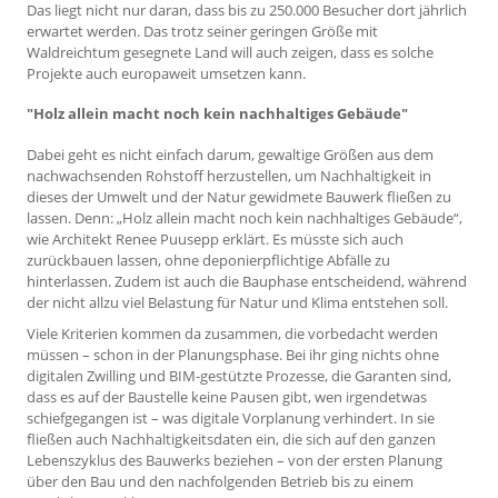
Das liegt nicht nur daran, dass bis zu 250.000 Besucher dort jährlich
erwartet werden. Das trotz seiner geringen Größe mit
Waldreichtum gesegnete Land will auch zeigen, dass es solche
Projekte auch europaweit umsetzen kann.
"Holz allein macht noch kein nachhaltiges Gebäude"
Dabei geht es nicht einfach darum, gewaltige Größen aus dem
nachwachsenden Rohstoff herzustellen, um Nachhaltigkeit in
dieses der Umwelt und der Natur gewidmete Bauwerk fließen zu
lassen. Denn: „Holz allein macht noch kein nachhaltiges Gebäude“,
wie Architekt Renee Puusepp erklärt. Es müsste sich auch
zurückbauen lassen, ohne deponierpflichtige Abfälle zu
hinterlassen. Zudem ist auch die Bauphase entscheidend, während
der nicht allzu viel Belastung für Natur und Klima entstehen soll.
Viele Kriterien kommen da zusammen, die vorbedacht werden
müssen – schon in der Planungsphase. Bei ihr ging nichts ohne
digitalen Zwilling und BIM-gestützte Prozesse, die Garanten sind,
dass es auf der Baustelle keine Pausen gibt, wen irgendetwas
schiefgegangen ist – was digitale Vorplanung verhindert. In sie
fließen auch Nachhaltigkeitsdaten ein, die sich auf den ganzen
Lebenszyklus des Bauwerks beziehen – von der ersten Planung
über den Bau und den nachfolgenden Betrieb bis zu einem