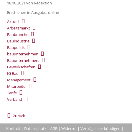
18.10.2021
von Redaktion
Erschienen in Ausgabe: online
Aktuell
Arbeitsmarkt
Baubranche
Bauindustrie
Baupolitik
bauunternehmen
Bauunternehmen;
Gewerkschaften
IG Bau
Management
Mitarbeiter
Tarife
Verband
Zurück
Kontakt
|
Datenschutz
|
AGB
|
Widerruf
|
Verträge hier kündigen
|
|