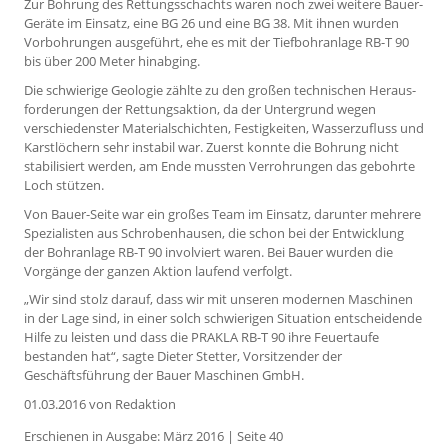
Zur Bohrung des Rettungsschachts waren noch zwei weitere Bauer-
Geräte im Einsatz, eine BG 26 und eine BG 38. Mit ihnen wurden
Vorbohrungen ausgeführt, ehe es mit der Tiefbohranlage RB-T 90
bis über 200 Meter hinabging.
Die schwierige Geologie zählte zu den großen technischen Heraus­
forderungen der Rettungsaktion, da der Untergrund wegen
verschiedenster Materialschichten, Festigkeiten, Wasserzufluss und
Karstlöchern sehr instabil war. Zuerst konnte die Bohrung nicht
stabilisiert werden, am Ende mussten Verrohrungen das gebohrte
Loch stützen.
Von Bauer-Seite war ein großes Team im Einsatz, darunter mehrere
Spezialisten aus Schrobenhausen, die schon bei der Entwicklung
der Bohranlage RB-T 90 involviert waren. Bei Bauer wurden die
Vorgänge der ganzen Aktion laufend verfolgt.
„Wir sind stolz darauf, dass wir mit unseren modernen Maschinen
in der Lage sind, in einer solch schwierigen Situation entscheidende
Hilfe zu leisten und dass die PRAKLA RB-T 90 ihre Feuertaufe
bestanden hat“, sagte Dieter Stetter, Vorsitzender der
Geschäftsführung der Bauer Maschinen GmbH.
01.03.2016
von Redaktion
Erschienen in Ausgabe: März 2016 | Seite 40