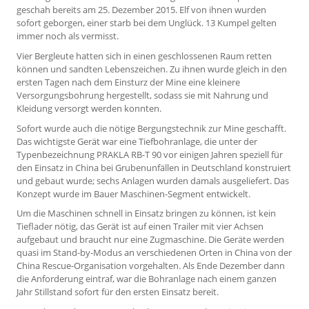
geschah bereits am 25. Dezember 2015. Elf von ihnen wurden
sofort geborgen, einer starb bei dem Unglück. 13 Kumpel gelten
immer noch als vermisst.
Vier Bergleute hatten sich in einen geschlossenen Raum retten
können und sandten Lebenszeichen. Zu ihnen wurde gleich in den
ersten Tagen nach dem Einsturz der Mine eine kleinere
Versorgungsbohrung hergestellt, sodass sie mit Nahrung und
Kleidung versorgt werden konnten.
Sofort wurde auch die nötige Bergungstechnik zur Mine geschafft.
Das wichtigste Gerät war eine Tiefbohranlage, die unter der
Typenbezeichnung PRAKLA RB-T 90 vor einigen Jahren speziell für
den Einsatz in China bei Grubenunfällen in Deutschland konstruiert
und gebaut wurde; sechs Anlagen wurden damals ausgeliefert. Das
Konzept wurde im Bauer Maschinen-Segment entwickelt.
Um die Maschinen schnell in Einsatz bringen zu können, ist kein
Tieflader nötig, das Gerät ist auf einen Trailer mit vier Achsen
aufgebaut und braucht nur eine Zugmaschine. Die Geräte werden
quasi im Stand-by-Modus an verschiedenen Orten in China von der
China Rescue-Organisation vorgehalten. Als Ende Dezember dann
die Anforderung eintraf, war die Bohranlage nach einem ganzen
Jahr Stillstand sofort für den ersten Einsatz bereit.