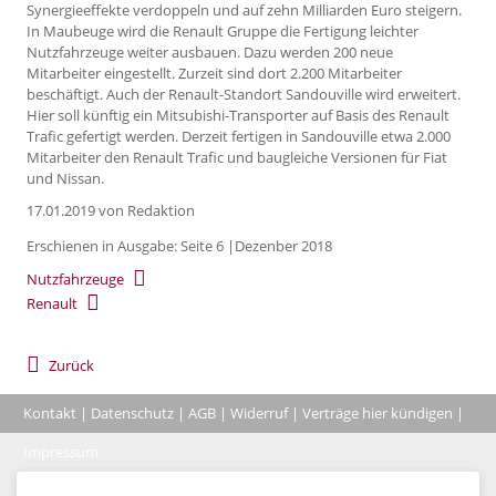
Synergieeffekte verdoppeln und auf zehn Milliarden Euro steigern.
In Maubeuge wird die Renault Gruppe die Fertigung leichter
Nutzfahrzeuge weiter ausbauen. Dazu werden 200 neue
Mitarbeiter eingestellt. Zurzeit sind dort 2.200 Mitarbeiter
beschäftigt. Auch der Renault-Standort Sandouville wird erweitert.
Hier soll künftig ein Mitsubishi-Transporter auf Basis des Renault
Trafic gefertigt werden. Derzeit fertigen in Sandouville etwa 2.000
Mitarbeiter den Renault Trafic und baugleiche Versionen für Fiat
und Nissan.
17.01.2019
von Redaktion
Erschienen in Ausgabe: Seite 6 |Dezenber 2018
Nutzfahrzeuge
Renault
Zurück
Kontakt
|
Datenschutz
|
AGB
|
Widerruf
|
Verträge hier kündigen
|
|
Impressum
Coo
© 2026, Verlag Emminger & Partner GmbH