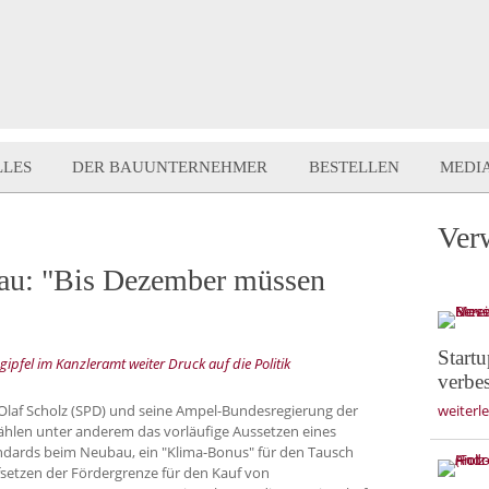
LLES
DER BAUUNTERNEHMER
BESTELLEN
MEDI
Ver
au: "Bis Dezember müssen
Start
el im Kanzleramt weiter Druck auf die Politik
verbe
laf Scholz (SPD) und seine Ampel-Bundesregierung der
weiterl
zählen unter anderem das vorläufige Aussetzen eines
andards beim Neubau, ein "Klima-Bonus" für den Tausch
fsetzen der Fördergrenze für den Kauf von