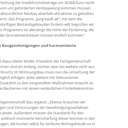
Erhöhung der Kredithöchstbeträge um 30.000 Euro reicht
 der von uns geforderten Verdoppelung kommen müssen.
reundlicher Neubau ebenfalls attraktiver zu gestalten.
kannt. Das Programm „Jung kauft alt“, mit dem die
dürftigen Bestandsgebäuden fördern will, begrüßen wir
es Programms ist allerdings die Höhe der Förderung, die
ei der Grunderwerbsteuer müssen endlich kommen.“
re Baugenehmigungen und harmonisierte
Klaus-Dieter Müller, Präsident der Fachgemeinschaft
en sind ein Anfang, reichen aber bei weitem nicht aus.
einbruchs im Wohnungsbau muss nun die Umsetzung der
lich erfolgen. Jeder weitere mit Diskussionen
 Zusätzlich zu den vorgestellten Maßnahmen braucht es
die Bauherren mit einem verlässlichen Förderbekenntnis
achgemeinschaft Bau ergänzt: „Ebenso brauchen wir
ungen und Verkürzungen der Genehmigungsverfahren
 Länder. Außerdem müssen die Standards für den
 politisch motivierte Verschärfung dieser Normen in den
tragen, die Kosten selbst für einfache Wohngebäude so in