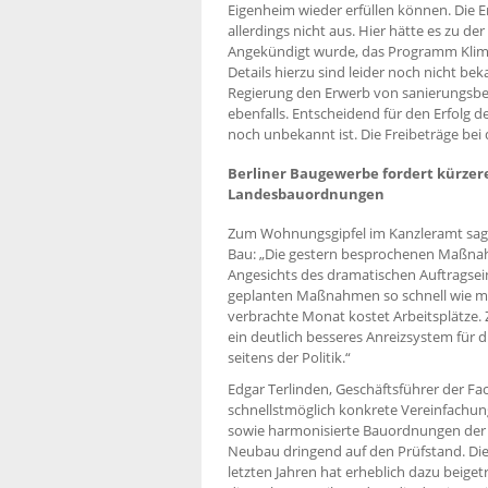
Eigenheim wieder erfüllen können. Die 
allerdings nicht aus. Hier hätte es zu
Angekündigt wurde, das Programm Klimaf
Details hierzu sind leider noch nicht be
Regierung den Erwerb von sanierungsbe
ebenfalls. Entscheidend für den Erfolg d
noch unbekannt ist. Die Freibeträge b
Berliner Baugewerbe fordert kürze
Landesbauordnungen
Zum Wohnungsgipfel im Kanzleramt sagt 
Bau: „Die gestern besprochenen Maßnahm
Angesichts des dramatischen Auftrags
geplanten Maßnahmen so schnell wie mög
verbrachte Monat kostet Arbeitsplätze.
ein deutlich besseres Anreizsystem für 
seitens der Politik.“
Edgar Terlinden, Geschäftsführer der F
schnellstmöglich konkrete Vereinfach
sowie harmonisierte Bauordnungen der
Neubau dringend auf den Prüfstand. Die
letzten Jahren hat erheblich dazu beige