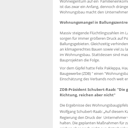
Wohneigentum auf ein Familieneinkomme
ist das zwar ein Anfang, dennoch dräng
Wohnungsbau macht den Unternehmen vo
Wohnungsmangel in Ballungszentren
Massiv steigende Flüchtlingszahlen im
sorgen für immer größeren Druck auf Pol
Ballungsgebieten. Gleichzeitig verhind
an klimagerechtes Bauen sowie viel zu
im Wohnungsbau. Stattdessen sind mas
Bauprojekten die Folge.
Vor dem Gipfel hatte Felix Pakleppa, H
Baugewerbe (ZDB) " einen "Wohnungsb
Einschätzung des Verbands noch weit en
ZDB-Präsident Schubert-Raab: "Die 
Richtung, reichen aber nicht"
Die Ergebnisse des Wohnungsbaugipfels
Wolfgang Schubert-Raab:
„
Auf diesem Ka
Regierung den Druck der Unternehmer ve
halten. Die geplanten Maßnahmen für zus