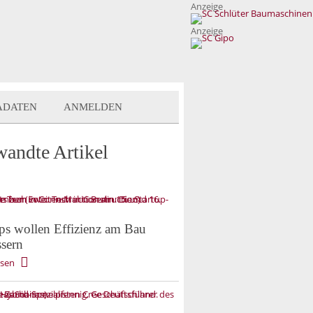
Anzeige
Anzeige
ADATEN
ANMELDEN
wandte Artikel
ups wollen Effizienz am Bau
ssern
esen