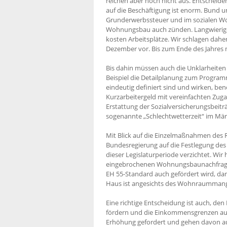
reichen aber noch nicht aus. Entscheiden
auf die Beschäftigung ist enorm. Bund 
Grunderwerbssteuer und im sozialen Woh
Wohnungsbau auch zünden. Langwierige 
kosten Arbeitsplätze. Wir schlagen dahe
Dezember vor. Bis zum Ende des Jahres 
Bis dahin müssen auch die Unklarheiten
Beispiel die Detailplanung zum Progra
eindeutig definiert sind und wirken, be
Kurzarbeitergeld mit vereinfachten Zug
Erstattung der Sozialversicherungsbeiträ
sogenannte „Schlechtwetterzeit“ im Mär
Mit Blick auf die Einzelmaßnahmen des R
Bundesregierung auf die Festlegung des
dieser Legislaturperiode verzichtet. Wir
eingebrochenen Wohnungsbaunachfrage e
EH 55-Standard auch gefördert wird, da
Haus ist angesichts des Wohnraummange
Eine richtige Entscheidung ist auch, de
fördern und die Einkommensgrenzen auf 
Erhöhung gefordert und gehen davon au