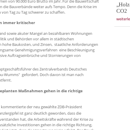
n von 90.000 Euro Brutto im Jahr. Für die Bauwirtschaft
„Holz
en die Bauverbände weiter aufs Tempo. Denn die Krise im
CO2
n Tag zu Tag schwerer zu schaffen.
weiterl
 immer kritischer
 Land sowie akuter Mangel an bezahlbaren Wohnungen
itik und Behörden vor allem in städtischen
ern hohe Baukosten, und Zinsen, staatliche Anforderungen
 langsame Genehmigungsverfahren eine Beschleunigung
sive Auftragseinbrüche und Stornierungen von
auptgeschäftsführer des Zentralverbands Deutsches
au-Wumms" gefordert. Doch davon ist man nach
tfernt.
geplanten Maßnahmen gehen in die richtige
 kommentierte der neu gewählte ZDB-Präsident
nzlergipfel ist ganz deutlich geworden, dass die
rstanden hat, die Arbeitskräfte während der Krise zu
ätzliche Investitionen gehen in die richtige Richtung,