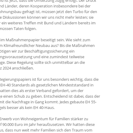
d ist jetzt, dass die Umsetzung zügig erfolgt. Der Druck
und Länder, deren Kooperation insbesondere bei der
nungsbau gefragt ist, müssen jetzt den Turbo für den
Diskussionen können wir uns nicht mehr leisten; sie
r ein weiteres Treffen mit Bund und Ländern bereits im
müssen Taten folgen.
 im Maßnahmenpapier beseitigt sein. Wie sieht zum
mm Klimafreundlicher Neubau aus? Bis die Maßnahmen
nötigen wir zur Beschäftigungssicherung ein
angsvoraussetzung und eine zumindest teilweise
ge. Diese Regelung sollte sich unmittelbar an die
z 2024 anschließen.
egierungspapiers ist für uns besonders wichtig, dass die
 EH-40 Standards als gesetzlichen Mindeststandard in
 hatten dies als erster Verband gefordert, um der
inen Schub zu geben. Entscheidend ist dabei, dass der
mit die Nachfrage in Gang kommt. Jedes gebaute EH 55-
ls besser als kein EH 40-Haus.
n Erwerb von Wohneigentum für Familien stärker zu
90.000 Euro im Jahr heraufzusetzen. Wir hatten diese
s, dass nun weit mehr Familien sich den Traum vom