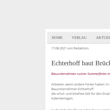
HOME
VERLAG
AKTUE
17.08.2021
von Redaktion
Echterhoff baut Brüc
Bauunternehmen nutzen Sommerferien in N
Arbeiten, wenn andere Ferien haben: In
Bauunternehmen Echterhoff
die schul- und kitafreie Zeit für den Er
Kalendertagen.
In der Schulstraße ist jeden Tag so eini