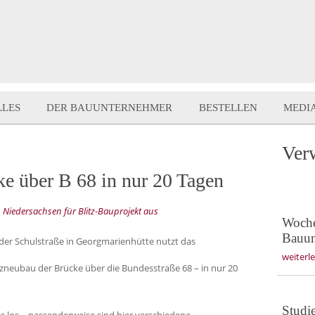
LLES
DER BAUUNTERNEHMER
BESTELLEN
MEDI
Ver
ke über B 68 in nur 20 Tagen
iedersachsen für Blitz-Bauprojekt aus
Wochen
Bauun
 der Schulstraße in Georgmarienhütte nutzt das
weiterl
satzneubau der Brücke über die Bundesstraße 68 – in nur 20
Studi
ges los – passenderweise sind hier verschiedene