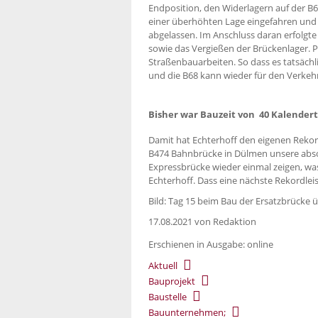
Endposition, den Widerlagern auf der B6
einer überhöhten Lage eingefahren und
abgelassen. Im Anschluss daran erfolg
sowie das Vergießen der Brückenlager. P
Straßenbauarbeiten. So dass es tatsächl
und die B68 kann wieder für den Verkeh
Bisher war Bauzeit von 40 Kalender
Damit hat Echterhoff den eigenen Rekord 
B474 Bahnbrücke in Dülmen unsere absol
Expressbrücke wieder einmal zeigen, wa
Echterhoff. Dass eine nächste Rekordleistu
Bild: Tag 15 beim Bau der Ersatzbrücke 
17.08.2021
von Redaktion
Erschienen in Ausgabe: online
Aktuell
Bauprojekt
Baustelle
Bauunternehmen;