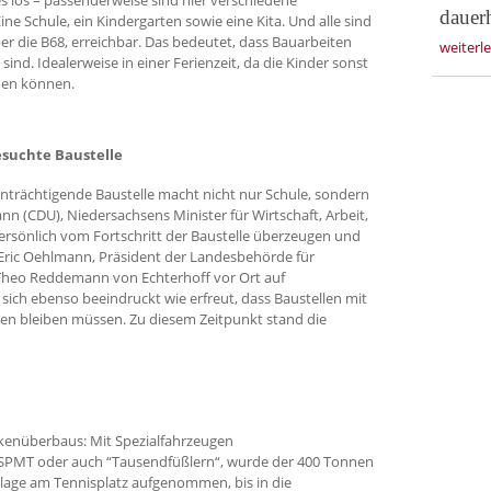
dauer
ine Schule, ein Kindergarten sowie eine Kita. Und alle sind
er die B68, erreichbar. Das bedeutet, dass Bauarbeiten
weiterl
ind. Idealerweise in einer Ferienzeit, da die Kinder sonst
rden können.
suchte Baustelle
nträchtigende Baustelle macht nicht nur Schule, sondern
nn (CDU), Niedersachsens Minister für Wirtschaft, Arbeit,
 persönlich vom Fortschritt der Baustelle überzeugen und
 Eric Oehlmann, Präsident der Landesbehörde für
Theo Reddemann von Echterhoff vor Ort auf
sich ebenso beeindruckt wie erfreut, dass Baustellen mit
en bleiben müssen. Zu diesem Zeitpunkt stand die
ckenüberbaus: Mit Spezialfahrzeugen
 SPMT oder auch “Tausendfüßlern“, wurde der 400 Tonnen
lage am Tennisplatz aufgenommen, bis in die