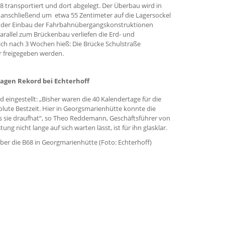
8 transportiert und dort abgelegt. Der Überbau wird in
 anschließend um etwa 55 Zentimeter auf die Lagersockel
te der Einbau der Fahrbahnübergangskonstruktionen
arallel zum Brückenbau verliefen die Erd- und
ich nach 3 Wochen hieß: Die Brücke Schulstraße
r freigegeben werden.
tagen Rekord bei Echterhoff
eingestellt: „Bisher waren die 40 Kalendertage für die
ute Bestzeit. Hier in Georgsmarienhütte konnte die
s sie draufhat“, so Theo Reddemann, Geschäftsführer von
ng nicht lange auf sich warten lässt, ist für ihn glasklar.
über die B68 in Georgmarienhütte (Foto: Echterhoff)