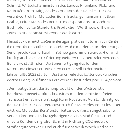
Schmitt, Wirtschaftsministerin des Landes Rheinland-Pfalz, und
Karin Rådström, Mitglied des Vorstands der Daimler Truck AG,
verantwortlich für Mercedes-Benz Trucks, gemeinsam mit Sven
Gräble, Leiter Mercedes-Benz Trucks Operations, Dr. Andreas
Bachhofer, Leiter Standort & Produktion Wörth sowie Thomas
Zwick, Betriebsratsvorsitzender Werk Wörth.
Herzstück der eActros-Serienfertigung ist das Future Truck Center,
die Produktionshalle in Gebäude 75, die mit dem Start der heutigen
Serienproduktion offiziell in Betrieb genommen wurde. Hier wird
künftig auch die Elektrifizierung weiterer CO2-neutraler Mercedes-
Benz Lkw stattfinden. Die Serienfertigung des für den
Kommunaleinsatz entwickelten eEconic soll in der zweiten
Jahreshälfte 2022 starten. Die Serienreife des batterieelektrischen
eActros LongHaul für den Fernverkehr ist für das Jahr 2024 geplant.
„Der heutige Start der Serienproduktion des eActros ist ein
handfester Beweis dafür, dass wir es mit dem emissionsfreien
Transport ernst meinen“, sagt Karin Rådström, Vorstandsmitglied
der Daimler Truck AG, verantwortlich für Mercedes-Benz Lkw. „Der
eActros, Mercedes-Benz‘ erster batterieelektrisch angetriebener
Serien-Lkw, und die dazugehörigen Services sind für uns und
unsere Kunden ein großer Schritt in Richtung CO2-neutraler
Straßengüterverkehr. Und auch für das Werk Wörth und seine