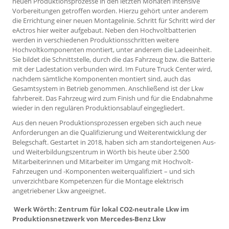
neuen Produktionsprozesse in den letzten Monaten intensive
Vorbereitungen getroffen worden. Hierzu gehört unter anderem
die Errichtung einer neuen Montagelinie. Schritt für Schritt wird der
eActros hier weiter aufgebaut. Neben den Hochvoltbatterien
werden in verschiedenen Produktionsschritten weitere
Hochvoltkomponenten montiert, unter anderem die Ladeeinheit.
Sie bildet die Schnittstelle, durch die das Fahrzeug bzw. die Batterie
mit der Ladestation verbunden wird. Im Future Truck Center wird,
nachdem sämtliche Komponenten montiert sind, auch das
Gesamtsystem in Betrieb genommen. Anschließend ist der Lkw
fahrbereit. Das Fahrzeug wird zum Finish und für die Endabnahme
wieder in den regulären Produktionsablauf eingegliedert.
Aus den neuen Produktionsprozessen ergeben sich auch neue
Anforderungen an die Qualifizierung und Weiterentwicklung der
Belegschaft. Gestartet in 2018, haben sich am standorteigenen Aus-
und Weiterbildungszentrum in Wörth bis heute über 2.500
Mitarbeiterinnen und Mitarbeiter im Umgang mit Hochvolt-
Fahrzeugen und -Komponenten weiterqualifiziert – und sich
unverzichtbare Kompetenzen für die Montage elektrisch
angetriebener Lkw angeeignet.
Werk Wörth: Zentrum für lokal CO2-neutrale Lkw im
Produktionsnetzwerk von Mercedes-Benz Lkw