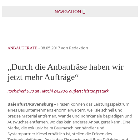
NAVIGATION
-
08.05.2017
von Redaktion
ANBAUGERÄTE
„Durch die Anbaufräse haben wir
jetzt mehr Aufträge“
Rockwheel D30 an Hitachi ZX290-5 äußerst leistungsstark
Baienfurt/Ravensburg –
Fräsen können das Leistungsspektrum
eines Bauunternehmens enorm erweitern, weil sie schnell und
präzise Material entfernen, Wände und Rohrkanäle begradigen und
Auswüchse entfernen, wo das kein anderes Anbaugerät kann. Eine
Marke, die exklusiv beim Baumaschinenhändler und
Systempartner Kiesel erhältlich ist, stellen die Fräsen des
Technologieführers Rokla dar: Sie machen mit ihrer Präzision und