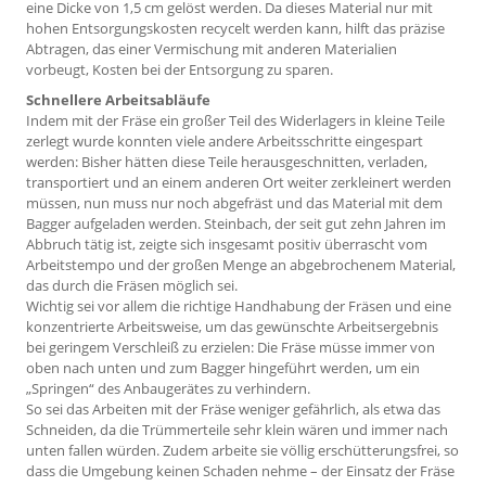
eine Dicke von 1,5 cm gelöst werden. Da dieses Material nur mit
hohen Entsorgungskosten recycelt werden kann, hilft das präzise
Abtragen, das einer Vermischung mit anderen Mate­rialien
vorbeugt, Kosten bei der Entsorgung zu sparen.
Schnellere Arbeitsabläufe
Indem mit der Fräse ein großer Teil des Widerlagers in kleine Teile
zerlegt wurde konnten viele andere Arbeitsschritte eingespart
werden: Bisher hätten diese Teile herausgeschnitten, verladen,
transportiert und an einem anderen Ort weiter zerkleinert werden
müssen, nun muss nur noch abgefräst und das Material mit dem
Bagger aufgeladen werden. Steinbach, der seit gut zehn Jahren im
Abbruch tätig ist, zeigte sich insgesamt positiv überrascht vom
Arbeitstempo und der großen Menge an abgebrochenem Material,
das durch die Fräsen möglich sei.
Wichtig sei vor allem die richtige Handhabung der Fräsen und eine
konzentrierte Arbeitsweise, um das gewünschte Arbeitsergebnis
bei geringem Verschleiß zu erzielen: Die Fräse müsse immer von
oben nach unten und zum Bagger hingeführt werden, um ein
„Springen“ des Anbaugerätes zu verhindern.
So sei das Arbeiten mit der Fräse weniger gefährlich, als etwa das
Schneiden, da die Trümmerteile sehr klein wären und immer nach
unten fallen würden. Zudem arbeite sie völlig erschütterungsfrei, so
dass die Umgebung keinen Schaden nehme – der Einsatz der Fräse