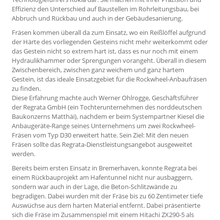
Effizienz den Unterschied auf Baustellen im Rohrleitungsbau, bei
Abbruch und Rückbau und auch in der Gebäudesanierung.
Fräsen kommen überall da zum Einsatz, wo ein Reißlöffel aufgrund
der Härte des vorliegenden Gesteins nicht mehr weiterkommt oder
das Gestein nicht so extrem hart ist, dass es nur noch mit einem
Hydraulikhammer oder Sprengungen vorangeht. Überall in diesem
Zwischenbereich, zwischen ganz weichem und ganz hartem
Gestein, ist das ideale Einsatzgebiet für die Rockwheel-Anbaufräsen
zu finden.
Diese Erfahrung machte auch Werner Ohlrogge, Geschäftsführer
der Regrata GmbH (ein Tochterunternehmen des norddeutschen
Baukonzerns Matthäi), nachdem er beim Systempartner Kiesel die
Anbaugeräte-Range seines Unternehmens um zwei Rockwheel-
Fräsen vom Typ D30 erweitert hatte. Sein Ziel: Mit den neuen
Fräsen sollte das Regrata-Dienstleistungsangebot ausgeweitet
werden.
Bereits beim ersten Einsatz in Bremerhaven, konnte Regrata bei
einem Rückbauprojekt am Hafentunnel nicht nur ausbaggern,
sondern war auch in der Lage, die Beton-Schlitzwände zu
begradigen. Dabei wurden mit der Fräse bis zu 60 Zentimeter tiefe
Auswüchse aus dem harten Material entfernt. Dabei präsentierte
sich die Fräse im Zusammenspiel mit einem Hitachi ZX290-5 als