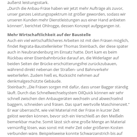
äußerst leistungsstark.
„Durch die Anbau-Fräse haben wir jetzt mehr Aufträge als zuvor,
unser ganzes Leistungsspektrum ist größer geworden, sodass wir
unseren Kunden mehr Dienstleis­tungen aus einer Hand anbieten
können“, berichtet Ohlrogge, dessen Konzept aufgegangen ist.
Mehr Wirtschaftlichkeit auf der Baustelle
Auch ein viel wirtschaftlicheres Arbeiten ist mit den Fräsen möglich,
findet Regrata-Baustellenleiter Thomas Steinbach, der diese später
auch in Neubrandenburg im Einsatz hatte. Dort kam es beim
Rückbau einer Eisenbahnbrücke darauf an, die Widerlager auf
beiden Seiten der Brücke erschütterungsfrei zurückzubauen,
während direkt nebenan der Straßen- und Bahnverkehr
weiterliefen. Zudem hieß es, Rücksicht nehmen auf
denkmalgeschützte Gebäude.
Steinbach: „Die Fräsen sorgen mit dafür, dass unser Bagger ständig
läuft. Durch das Schnellwechselsystem OilQuick können wir sehr
schnell zwischen den Anbaugeräten wechseln und abwechselnd
baggern, schneiden und fräsen. Das spart wertvolle Maschinenzeit.“
Er war überrascht, wie viel Material mit der Fräse in kurzer Zeit
gelöst werden können, bevor sich ein Verschleiß an den Meißeln
bemerkbar mache. Somit lässt sich eine große Menge an Material
vernünftig lösen, was sonst mit mehr Zeit oder größeren Kosten
verbunden wäre. Beispielsweise konnte Schwarzanstrich bis auf