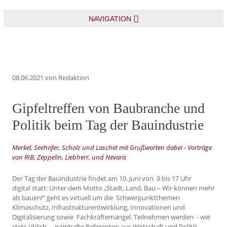
NAVIGATION
08.06.2021
von Redaktion
Gipfeltreffen von Baubranche und
Politik beim Tag der Bauindustrie
Merkel, Seehofer, Scholz und Laschet mit Grußworten dabei - Vorträge
von RIB, Zeppelin, Liebherr, und Nevaris
Der Tag der Bauindustrie findet am 10. Juni von 9 bis 17 Uhr
digital statt: Unter dem Motto „Stadt, Land, Bau – Wir können mehr
als bauen!“ geht es virtuell um die Schwerpunktthemen
Klimaschutz, Infrastrukturentwicklung, Innovationen und
Digitalisierung sowie Fachkräftemangel. Teilnehmen werden - wie
stets üblich - namhafte Referenten aus Wirtschaft und Politik.