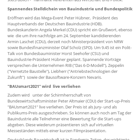
Spannendes Stelldichein von Bauindustrie und Bundespolitik
Eröffnen wird das Mega-Event Peter Hübner, Präsident des
Hauptverbands der Deutschen Bauindustrie (HDB).
Bundeskanzlerin Angela Merkel (CDU) spricht ein Grußwort, ebenso
wie die um ihre nachfolge am 24. September kandidierenden
Armin Laschet (CDU), derzeit noch Ministerpräsident von NRW
sowie Bundesfinanzminister Olaf Scholz (SPD). Um 9.45 ist ein Polit-
Talk von Bundesbauminister Horst Seehofer (CSU) und
Bauindustrie-Präsident Hübner geplant. Spannende Vorträge
versprechen die Unternehmen RIB ("Das 6-D-Modell"), Zeppelin
("Vernetzte Baustelle"), Liebherr ("Antriebstechnologien der
Zukunft") sowie der Bausoftware-Konzern Nevaris.
"BAUsmart2021" wird live verliehen
Zudem wird unter der Schirmherrschaft von
Bundeswirtschaftsminister Peter Altmaier (CDU) der Start-up-Preis
"BAUsmart2021" live verliehen. Der Preis ist als Jury- und als
Publikums-Preis ausgeschrieben. So können auch noch am Tag der
Bauindustrie alle Teilnehmer eine Bewertung für die Start-ups
abgeben. Diese wiederum präsentieren sich auf virtuellen
Messeständen mittels einer kurzen Filmpräsentation.
Deutschlands Bauwirtschaft ist in Pandemie-Zeiten der wichtigste