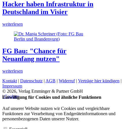
Hacker haben Infrastruktur in
Deutschland im Visier
weiterlesen
FG Bau: "Chance für
Neuanfang nutzen"
weiterlesen
Kontakt
|
Datenschutz
|
AGB
|
Widerruf
|
Verträge hier kündigen
|
Impressum
© 2026, Verlag Emminger & Partner GmbH
| Cookies
Einwilligung für Cookies und ähnliche Funktionen
Auf unserer Website nutzen wir Cookies und vergleichbare
Funktionen zur Verarbeitung von Endgeräteinformationen und
personenbezogenen Daten unserer Nutzer.