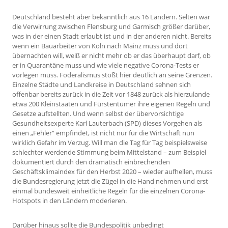
Deutschland besteht aber bekanntlich aus 16 Ländern. Selten war
die Verwirrung zwischen Flensburg und Garmisch größer darüber,
was in der einen Stadt erlaubt ist und in der anderen nicht. Bereits
wenn ein Bauarbeiter von Köln nach Mainz muss und dort
übernachten will, weiß er nicht mehr ob er das überhaupt darf, ob
er in Quarantäne muss und wie viele negative Corona-Tests er
vorlegen muss. Föderalismus stößt hier deutlich an seine Grenzen.
Einzelne Städte und Landkreise in Deutschland sehnen sich
offenbar bereits zurück in die Zeit vor 1848 zurück als hierzulande
etwa 200 Kleinstaaten und Fürstentümer ihre eigenen Regeln und
Gesetze aufstellten. Und wenn selbst der übervorsichtige
Gesundheitsexperte Karl Lauterbach (SPD) dieses Vorgehen als
einen „Fehler“ empfindet, ist nicht nur für die Wirtschaft nun
wirklich Gefahr im Verzug. Will man die Tag für Tag beispielsweise
schlechter werdende Stimmung beim Mittelstand – zum Beispiel
dokumentiert durch den dramatisch einbrechenden
Geschäftsklimaindex für den Herbst 2020 – wieder aufhellen, muss
die Bundesregierung jetzt die Zügel in die Hand nehmen und erst
einmal bundesweit einheitliche Regeln für die einzelnen Corona-
Hotspots in den Ländern moderieren.
Darüber hinaus sollte die Bundespolitik unbedingt