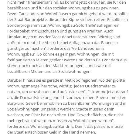
nicht mehr finanzierbar sind. Es kommt jetzt darauf an, sie für den
bezahlbaren und für den sozialen Wohnungsbau zu gewinnen.
Bevor Tausende von Wohnhäusern gar nicht gebaut werden, sollte
der Staat Bauprojekte, die auf der Kippe stehen, retten: Er sollte ein
Sonderprogramm zur ‚Wohnungsbau-Soforthilfe‘ auflegen: ein
Förderpaket mit Zuschüssen und günstigen Krediten. Auch
Umplanungen muss der Staat dabei unterstützen. Wichtig sind
außerdem deutliche Abstriche bei Auflagen, um das Bauen so
günstiger zu machen“, forderte das ‛Verbändebündnis
Wohnungsbau“. So könne es gelingen, Wohnungen, die mit
freifinanzierten Mieten geplant waren und deren Bau vor dem Aus
stehe, doch noch an den Markt zu bringen – und zwar mit
bezahlbaren Mieten und als Sozialwohnungen.
Darüber hinaus sei es gerade in Metropolregionen, wo der größte
Wohnungsmangel herrsche, wichtig, ‛jeden Quadratmeter zu
nutzen, um umzubauen und aufzustocken“. Es komme jetzt darauf
an, die Dachaufstockung endlich voranzutreiben. Ebenso müssten
Büro-und Gewerbeimmobilien zu bezahlbaren Wohnungen und in
Sozialwohnungen umgebaut werden: ‛Städte müssen dahin
wachsen, wo Platz ist: nach oben. Und Gewerbeflächen, die nicht
mehr gebraucht werden, müssen zu Wohnflächen werden“,
forderte das Wohnungsbau-Bündnis. Damit das passiere, müsse
der Staat entschlossen Geld in die Hand nehmen,