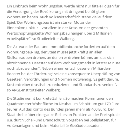
Ein Einbruch beim Wohnungsbau werde nicht nur fatale Folgen für
die Versorgung der Bevölkerung mit dringend benötigtem
Wohnraum haben. Auch volkswirtschaftlich stehe viel auf dem
Spiel: ‛Der Wohnungsbau ist ein starker Motor der
Binnenkonjunktur – vor allem in der Krise. An der gesamten
Wertschöpfungskette Wohnungsbau hängen über 3 Millionen
Arbeitsplätze“, so Studienleiter Walberg.
Die Akteure der Bau-und Immobilienbranche forderten auf dem
Wohnungsbau-Tag, der Staat müsse jetzt kräftig an allen
Stellschrauben drehen, an denen er drehen könne, um das sich
abzeichnende ‛Desaster auf dem Wohnungsmarkt in letzter Minute
noch abzuwenden“: Neben einem entschlossenen ‛Milliarden-
Booster bei der Förderung“ sei eine konsequente Überprüfung von
Gesetzen, Verordnungen und Normen notwendig. ‛Es geht darum,
Kostentreiber drastisch zu reduzieren und Standards zu senken“,
so ARGE-Institutsleiter Walberg.
Die Studie nennt konkrete Zahlen: So machen Kommunen den
Quadratmeter Wohnfläche im Neubau im Schnitt um gut 170 Euro
teurer. Auf das Konto des Bundes gehen mehr als 400 Euro. Der
Staat drehe über eine ganze Reihe von Punkten an der Preisspirale:
u.a. durch Schall-und Brandschutz, Vorgaben bei Stellplätzen, für
Außenanlagen und beim Material für Gebäudefassaden.