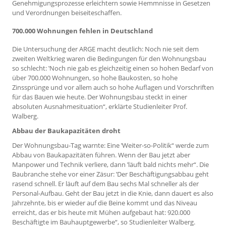
Genehmigungsprozesse erleichtern sowie Hemmnisse in Gesetzen
und Verordnungen beiseiteschaffen.
700.000 Wohnungen fehlen in Deutschland
Die Untersuchung der ARGE macht deutlich: Noch nie seit dem
zweiten Weltkrieg waren die Bedingungen für den Wohnungsbau
so schlecht: ‛Noch nie gab es gleichzeitig einen so hohen Bedarf von
über 700.000 Wohnungen, so hohe Baukosten, so hohe
Zinssprünge und vor allem auch so hohe Auflagen und Vorschriften
für das Bauen wie heute. Der Wohnungsbau steckt in einer
absoluten Ausnahmesituation“, erklärte Studienleiter Prof.
Walberg.
Abbau der Baukapazitäten droht
Der Wohnungsbau-Tag warnte: Eine ‛Weiter-so-Politik“ werde zum
Abbau von Baukapazitäten führen. Wenn der Bau jetzt aber
Manpower und Technik verliere, dann ‛läuft bald nichts mehr“. Die
Baubranche stehe vor einer Zäsur: ‛Der Beschäftigungsabbau geht
rasend schnell. Er läuft auf dem Bau sechs Mal schneller als der
Personal-Aufbau. Geht der Bau jetzt in die Knie, dann dauert es also
Jahrzehnte, bis er wieder auf die Beine kommt und das Niveau
erreicht, das er bis heute mit Mühen aufgebaut hat: 920.000
Beschäftigte im Bauhauptgewerbe“, so Studienleiter Walberg.