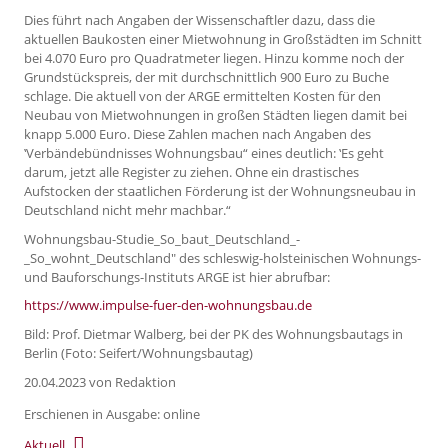
Dies führt nach Angaben der Wissenschaftler dazu, dass die
aktuellen Baukosten einer Mietwohnung in Großstädten im Schnitt
bei 4.070 Euro pro Quadratmeter liegen. Hinzu komme noch der
Grundstückspreis, der mit durchschnittlich 900 Euro zu Buche
schlage. Die aktuell von der ARGE ermittelten Kosten für den
Neubau von Mietwohnungen in großen Städten liegen damit bei
knapp 5.000 Euro. Diese Zahlen machen nach Angaben des
‛Verbändebündnisses Wohnungsbau“ eines deutlich: ‛Es geht
darum, jetzt alle Register zu ziehen. Ohne ein drastisches
Aufstocken der staatlichen Förderung ist der Wohnungsneubau in
Deutschland nicht mehr machbar.“
Wohnungsbau-Studie_So_baut_Deutschland_-
_So_wohnt_Deutschland" des schleswig-holsteinischen Wohnungs-
und Bauforschungs-Instituts ARGE ist hier abrufbar:
https://www.impulse-fuer-den-wohnungsbau.de
Bild: Prof. Dietmar Walberg, bei der PK des Wohnungsbautags in
Berlin (Foto: Seifert/Wohnungsbautag)
20.04.2023
von Redaktion
Erschienen in Ausgabe: online
Aktuell