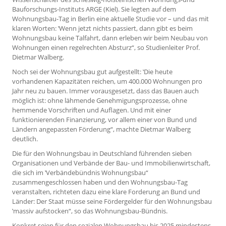
Bauforschungs-Instituts ARGE (Kiel). Sie legten auf dem
Wohnungsbau-Tag in Berlin eine aktuelle Studie vor – und das mit
klaren Worten: ‛Wenn jetzt nichts passiert, dann gibt es beim
Wohnungsbau keine Talfahrt, dann erleben wir beim Neubau von
Wohnungen einen regelrechten Absturz“, so Studienleiter Prof.
Dietmar Walberg.
Noch sei der Wohnungsbau gut aufgestellt: ‛Die heute
vorhandenen Kapazitäten reichen, um 400.000 Wohnungen pro
Jahr neu zu bauen. Immer vorausgesetzt, dass das Bauen auch
möglich ist: ohne lähmende Genehmigungsprozesse, ohne
hemmende Vorschriften und Auflagen. Und mit einer
funktionierenden Finanzierung, vor allem einer von Bund und
Ländern angepassten Förderung“, machte Dietmar Walberg
deutlich.
Die für den Wohnungsbau in Deutschland führenden sieben
Organisationen und Verbände der Bau- und Immobilienwirtschaft,
die sich im ‛Verbändebündnis Wohnungsbau“
zusammengeschlossen haben und den Wohnungsbau-Tag
veranstalten, richteten dazu eine klare Forderung an Bund und
Länder: Der Staat müsse seine Fördergelder für den Wohnungsbau
‛massiv aufstocken“, so das Wohnungsbau-Bündnis.
Konkret seien für den sozialen Wohnungsbau bis 2025 mindestens