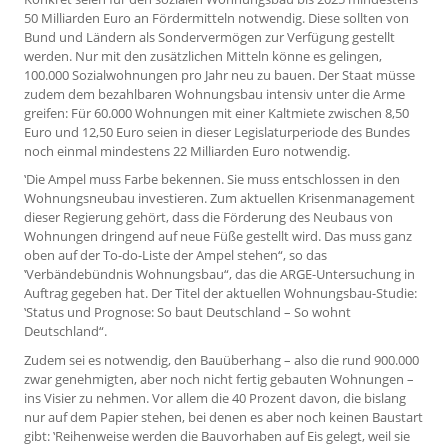
50 Milliarden Euro an Fördermitteln notwendig. Diese sollten von
Bund und Ländern als Sondervermögen zur Verfügung gestellt
werden. Nur mit den zusätzlichen Mitteln könne es gelingen,
100.000 Sozialwohnungen pro Jahr neu zu bauen. Der Staat müsse
zudem dem bezahlbaren Wohnungsbau intensiv unter die Arme
greifen: Für 60.000 Wohnungen mit einer Kaltmiete zwischen 8,50
Euro und 12,50 Euro seien in dieser Legislaturperiode des Bundes
noch einmal mindestens 22 Milliarden Euro notwendig.
‛Die Ampel muss Farbe bekennen. Sie muss entschlossen in den
Wohnungsneubau investieren. Zum aktuellen Krisenmanagement
dieser Regierung gehört, dass die Förderung des Neubaus von
Wohnungen dringend auf neue Füße gestellt wird. Das muss ganz
oben auf der To-do-Liste der Ampel stehen“, so das
‛Verbändebündnis Wohnungsbau“, das die ARGE-Untersuchung in
Auftrag gegeben hat. Der Titel der aktuellen Wohnungsbau-Studie:
‛Status und Prognose: So baut Deutschland – So wohnt
Deutschland“.
Zudem sei es notwendig, den Bauüberhang – also die rund 900.000
zwar genehmigten, aber noch nicht fertig gebauten Wohnungen –
ins Visier zu nehmen. Vor allem die 40 Prozent davon, die bislang
nur auf dem Papier stehen, bei denen es aber noch keinen Baustart
gibt: ‛Reihenweise werden die Bauvorhaben auf Eis gelegt, weil sie