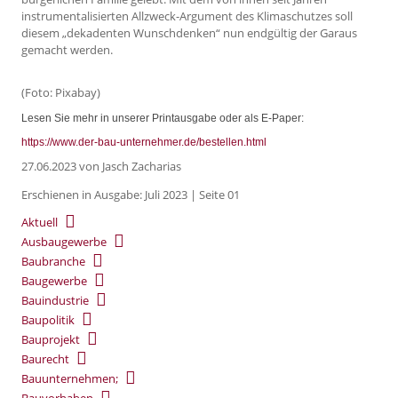
instrumentalisierten Allzweck-Argument des Klimaschutzes soll
diesem „dekadenten Wunschdenken“ nun endgültig der Garaus
gemacht werden.
(Foto: Pixabay)
Lesen Sie mehr in unserer Printausgabe oder als E-Paper:
https://www.der-bau-unternehmer.de/bestellen.html
27.06.2023
von Jasch Zacharias
Erschienen in Ausgabe: Juli 2023 | Seite 01
Aktuell
Ausbaugewerbe
Baubranche
Baugewerbe
Bauindustrie
Baupolitik
Bauprojekt
Baurecht
Bauunternehmen;
Bauvorhaben