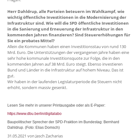
Herr Dahldrup, alle Parteien beteuern im Wahlkampf, wie
wichtig öffentliche Investitionen in die Modernisierung der
Infrastruktur sind. Wie will die SPD öffentliche Investitionen
in die Sanierung und Erneuerung der Infrastruktur in den
kommenden Jahren finanzieren? Sind Steuererhöhungen für
Sie ein probates Mittel?
Allein die Kommunen haben einen Investitionsstau von rund 130
Mrd. Euro. Die Unterstützungen der vergangenen Jahre haben eine
sehr hohe kommunale Investitionsquote zur Folge, die in den
kommenden Jahren auf 38 Mrd. Euro steigt. Ebenso investieren
Bund und Länder in die Infrastruktur auf hohem Niveau. Das ist
gut.
Wir haben in der laufenden Legislaturperiode die Steuern nicht
erhöht, sondern massiv gesenkt.
Lesen Sie mehr in unserer Printausgabe oder als E-Paper:
https://www.dbu.berlin/digitalabo
Baupolitischer Sprecher der SPD-Fraktion im Bundestag: Bernhard
Dahldrup. (Foto: Elias Domsch)
31.05.2021
von Jasch Zacharias