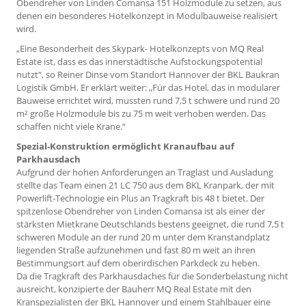
Obendreher von Linden Comansa 151 Holzmodule zu setzen, aus
denen ein besonderes Hotelkonzept in Modulbauweise realisiert
wird.
„Eine Besonderheit des Skypark- Hotelkonzepts von MQ Real
Estate ist, dass es das innerstädtische Aufstockungspotential
nutzt“, so Reiner Dinse vom Standort Hannover der BKL Baukran
Logistik GmbH. Er erklärt weiter: „Für das Hotel, das in modularer
Bauweise errichtet wird, mussten rund 7,5 t schwere und rund 20
m² große Holzmodule bis zu 75 m weit verhoben werden. Das
schaffen nicht viele Krane.“
Spezial-Konstruktion ermöglicht Kranaufbau auf
Parkhausdach
Aufgrund der hohen Anforderungen an Traglast und Ausladung
stellte das Team einen 21 LC 750 aus dem BKL Kranpark, der mit
Powerlift-Technologie ein Plus an Tragkraft bis 48 t bietet. Der
spitzenlose Obendreher von Linden Comansa ist als einer der
stärksten Mietkrane Deutschlands bestens geeignet, die rund 7,5 t
schweren Module an der rund 20 m unter dem Kranstandplatz
liegenden Straße aufzunehmen und fast 80 m weit an ihren
Bestimmungsort auf dem oberirdischen Parkdeck zu heben.
Da die Tragkraft des Parkhausdaches für die Sonderbelastung nicht
ausreicht, konzipierte der Bauherr MQ Real Estate mit den
Kranspezialisten der BKL Hannover und einem Stahlbauer eine