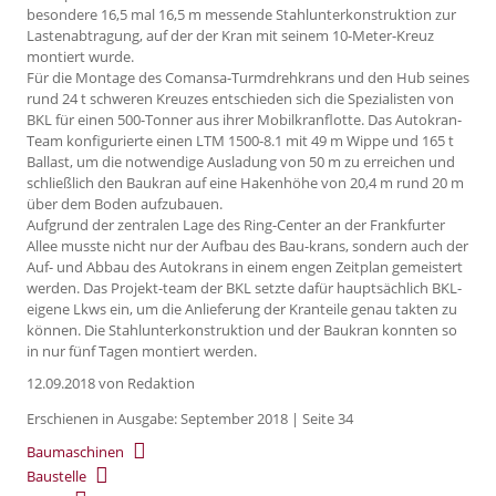
besondere 16,5 mal 16,5 m messende Stahlunterkonstruktion zur
Lastenabtragung, auf der der Kran mit seinem 10-Meter-Kreuz
montiert wurde.
Für die Montage des Comansa-Turmdrehkrans und den Hub seines
rund 24 t schweren Kreuzes entschieden sich die Spezialisten von
BKL für einen 500-Tonner aus ihrer Mobilkranflotte. Das Autokran-
Team konfigurierte einen LTM 1500-8.1 mit 49 m Wippe und 165 t
Ballast, um die notwendige Ausladung von 50 m zu erreichen und
schließlich den Baukran auf eine Hakenhöhe von 20,4 m rund 20 m
über dem Boden aufzubauen.
Aufgrund der zentralen Lage des Ring-Center an der Frankfurter
Allee musste nicht nur der Aufbau des Bau-krans, sondern auch der
Auf- und Abbau des Autokrans in einem engen Zeitplan gemeistert
werden. Das Projekt-team der BKL setzte dafür hauptsächlich BKL-
eigene Lkws ein, um die Anlieferung der Kranteile genau takten zu
können. Die Stahlunterkonstruktion und der Baukran konnten so
in nur fünf Tagen montiert werden.
12.09.2018
von Redaktion
Erschienen in Ausgabe: September 2018 | Seite 34
Baumaschinen
Baustelle