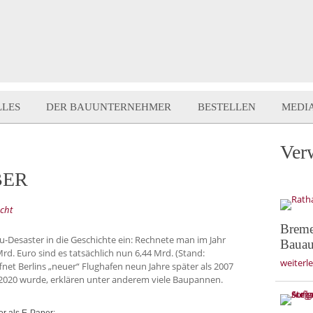
LLES
DER BAUUNTERNEHMER
BESTELLEN
MEDI
Ver
 BER
acht
Breme
-Desaster in die Geschichte ein: Rechnete man im Jahr
Bauau
. Euro sind es tatsächlich nun 6,44 Mrd. (Stand:
weiterl
t Berlins „neuer“ Flughafen neun Jahre später als 2007
 2020 wurde, erklären unter anderem viele Baupannen.
r als E-Paper: