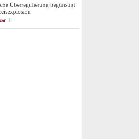
iche Überregulierung begünstigt
reisexplosion
esen