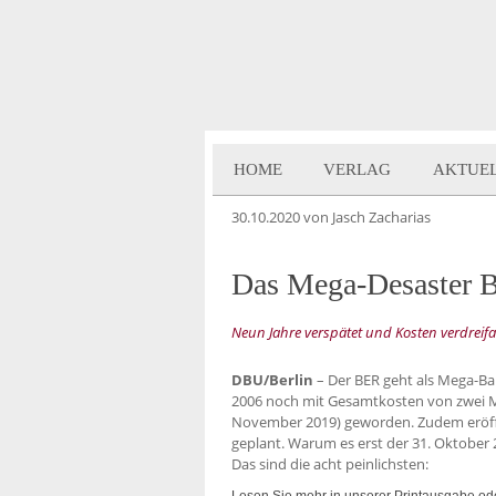
HOME
VERLAG
AKTUE
30.10.2020
von Jasch Zacharias
Das Mega-Desaster
Neun Jahre verspätet und Kosten verdreif
DBU/Berlin
– Der BER geht als Mega-Bau
2006 noch mit Gesamtkosten von zwei Mrd
November 2019) geworden. Zudem eröffne
geplant. Warum es erst der 31. Oktober
Das sind die acht peinlichsten:
Lesen Sie mehr in unserer Printausgabe ode