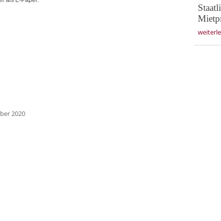
Staatl
Mietp
weiterl
mber 2020