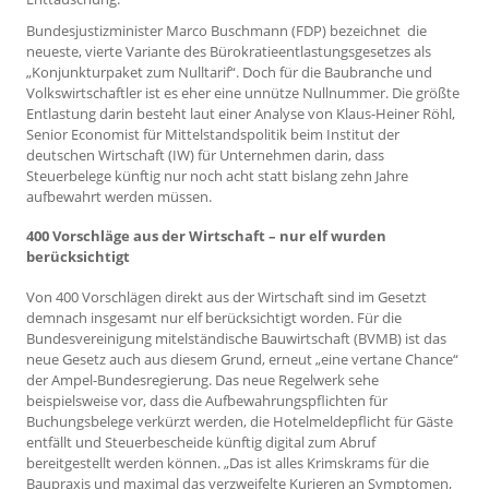
Bundesjustizminister Marco Buschmann (FDP) bezeichnet die
neueste, vierte Variante des Bürokratieentlastungsgesetzes als
„Konjunkturpaket zum Nulltarif“. Doch für die Baubranche und
Volkswirtschaftler ist es eher eine unnütze Nullnummer. Die größte
Entlastung darin besteht laut einer Analyse von Klaus-Heiner Röhl,
Senior Economist für Mittelstandspolitik beim Institut der
deutschen Wirtschaft (IW) für Unternehmen darin, dass
Steuerbelege künftig nur noch acht statt bislang zehn Jahre
aufbewahrt werden müssen.
400 Vorschläge aus der Wirtschaft – nur elf wurden
berücksichtigt
Von 400 Vorschlägen direkt aus der Wirtschaft sind im Gesetzt
demnach insgesamt nur elf berücksichtigt worden. Für die
Bundesvereinigung mitelständische Bauwirtschaft (BVMB) ist das
neue Gesetz auch aus diesem Grund, erneut „eine vertane Chance“
der Ampel-Bundesregierung. Das neue Regelwerk sehe
beispielsweise vor, dass die Aufbewahrungspflichten für
Buchungsbelege verkürzt werden, die Hotelmeldepflicht für Gäste
entfällt und Steuerbescheide künftig digital zum Abruf
bereitgestellt werden können. „Das ist alles Krimskrams für die
Baupraxis und maximal das verzweifelte Kurieren an Symptomen,