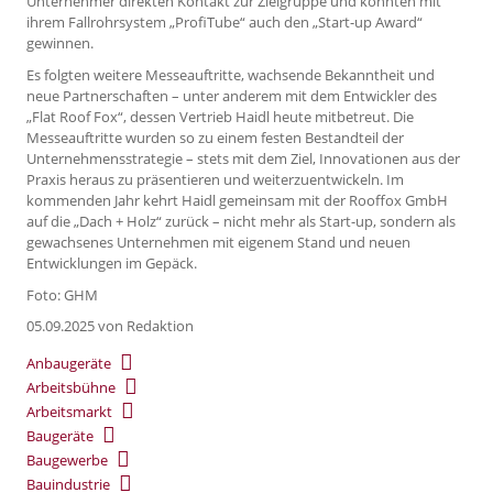
Unternehmer direkten Kontakt zur Zielgruppe und konnten mit
ihrem Fallrohrsystem „ProfiTube“ auch den „Start-up Award“
gewinnen.
Es folgten weitere Messeauftritte, wachsende Bekanntheit und
neue Partnerschaften – unter anderem mit dem Entwickler des
„Flat Roof Fox“, dessen Vertrieb Haidl heute mitbetreut. Die
Messeauftritte wurden so zu einem festen Bestandteil der
Unternehmensstrategie – stets mit dem Ziel, Innovationen aus der
Praxis heraus zu präsentieren und weiterzuentwickeln. Im
kommenden Jahr kehrt Haidl gemeinsam mit der Rooffox GmbH
auf die „Dach + Holz“ zurück – nicht mehr als Start-up, sondern als
gewachsenes Unternehmen mit eigenem Stand und neuen
Entwicklungen im Gepäck.
Foto: GHM
05.09.2025
von Redaktion
Anbaugeräte
Arbeitsbühne
Arbeitsmarkt
Baugeräte
Baugewerbe
Bauindustrie