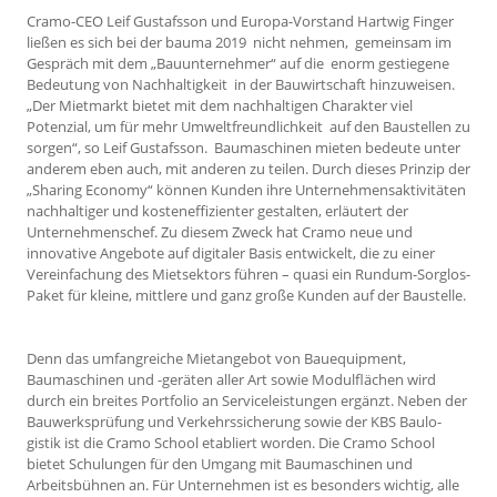
Cramo-CEO Leif Gustafsson und Europa-Vorstand Hartwig Finger
ließen es sich bei der bauma 2019 nicht nehmen, gemeinsam im
Gespräch mit dem „Bauunternehmer“ auf die enorm gestiegene
Bedeutung von Nachhaltigkeit in der Bauwirtschaft hinzuweisen.
„Der Mietmarkt bietet mit dem nachhaltigen Charakter viel
Potenzial, um für mehr Umweltfreundlichkeit auf den Baustellen zu
sorgen“, so Leif Gustafsson. Baumaschinen mieten bedeute unter
anderem eben auch, mit anderen zu teilen. Durch dieses Prinzip der
„Sharing Economy“ können Kunden ihre Unternehmensaktivitäten
nachhaltiger und kosteneffizienter gestalten, erläutert der
Unternehmenschef. Zu diesem Zweck hat Cramo neue und
innovative Angebote auf digitaler Basis entwickelt, die zu einer
Vereinfachung des Mietsektors führen – quasi ein Rundum-Sorglos-
Paket für kleine, mittlere und ganz große Kunden auf der Baustelle.
Denn das umfangreiche Mietangebot von Bauequipment,
Baumaschinen und -geräten aller Art sowie Modulflächen wird
durch ein breites Portfolio an Serviceleistungen ergänzt. Neben der
Bauwerksprüfung und Verkehrssicherung sowie der KBS Baulo­
gistik ist die Cramo School etabliert worden. Die Cramo School
bietet Schulungen für den Umgang mit Baumaschinen und
Arbeitsbühnen an. Für Unternehmen ist es besonders wichtig, alle