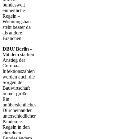
bundesweit
einheitliche
Regeln –
Wohnungsbau
steht besser da
als andere
Branchen
DBU/ Berlin
-
Mit dem starken
Anstieg der
Corona-
Infektionszahlen
werden auch die
Sorgen der
Bauwirtschaft
immer größer.
Ein
unübersichtliches
Durcheinander
unterschiedlicher
Pandemie-
Regeln in den
einzelnen
Bundesländern