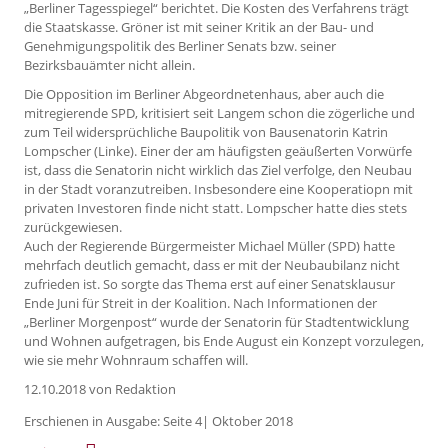
„Berliner Tagesspiegel“ berichtet. Die Kosten des Verfahrens trägt
die Staatskasse. Gröner ist mit seiner Kritik an der Bau- und
Genehmigungspolitik des Berliner Senats bzw. seiner
Bezirksbauämter nicht allein.
Die Opposition im Berliner Abgeordnetenhaus, aber auch die
mitregierende SPD, kritisiert seit Langem schon die zögerliche und
zum Teil widersprüchliche Baupolitik von Bausenatorin Katrin
Lompscher (Linke). Einer der am häufigsten geäußerten Vorwürfe
ist, dass die Senatorin nicht wirklich das Ziel verfolge, den Neubau
in der Stadt voranzutreiben. Insbesondere eine Kooperatiopn mit
privaten Investoren finde nicht statt. Lompscher hatte dies stets
zurückgewiesen.
Auch der Regierende Bürgermeister Michael Müller (SPD) hatte
mehrfach deutlich gemacht, dass er mit der Neubaubilanz nicht
zufrieden ist. So sorgte das Thema erst auf einer Senatsklausur
Ende Juni für Streit in der Koalition. Nach Informationen der
„Berliner Morgenpost“ wurde der Senatorin für Stadtentwicklung
und Wohnen aufgetragen, bis Ende August ein Konzept vorzulegen,
wie sie mehr Wohnraum schaffen will.
12.10.2018
von Redaktion
Erschienen in Ausgabe: Seite 4| Oktober 2018