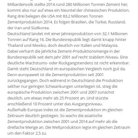
Milliardenvolk stellte 2014 rund 280 Millionen Tonnen Zement her,
kommt also nur auf etwa ein Neuntel der chinesischen Produktion.
Rang drei belegen die USA mit 83,2 Millionen Tonnen
Zementproduktion 2014. Es folgen Brasilien, die Türkei, Russland,
der Iran und Südkorea.
Deutschland landet mit einer Jahresproduktion von 32,1 Millionen
Tonnen auf Rang 16. Die Bundesrepublik liegt damit knapp hinter
Thailand und Mexiko, doch deutlich vor Italien und Malaysia.
Dabei verharrt die jährliche Zement-Produktionsmenge in der
Bundesrepublik seit dem Jahr 2001 auf recht stabilem Niveau. Eine
deutliche Wachstums- oder Rückgangstendenz ist nicht erkennbar.
Damit steht Deutschland im europäischen Vergleich noch gut da.
Denn europaweit ist die Zementproduktion seit 2001
zurückgegangen. Doch während in Deutschland die Produktion
seither nur geringen Schwankungen unterliegen ist, stieg die
europäische Produktion zwischen 2001 und 2007 zunächst
deutlich, um etwas mehr als 25 Prozent an. Und stürzte
anschließend 10 Prozent unter das Ausgangsniveau.
Außerhalb Europas indes ist die Zementproduktion im gleichen
Zeitraum deutlich gestiegen. So wachs die asiatische
Zementproduktion zwischen 2001 und 2014 auf mehr als die
dreifache Menge an. Die Weltproduktion legte im gleichen Zeitraum
um den Faktor 2,5 zu.