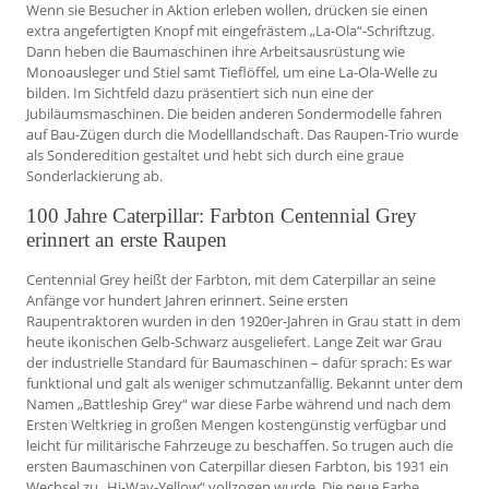
Wenn sie Besucher in Aktion erleben wollen, drücken sie einen
extra angefertigten Knopf mit eingefrästem „La-Ola“-Schriftzug.
Dann heben die Baumaschinen ihre Arbeitsausrüstung wie
Monoausleger und Stiel samt Tieflöffel, um eine La-Ola-Welle zu
bilden. Im Sichtfeld dazu präsentiert sich nun eine der
Jubiläumsmaschinen. Die beiden anderen Sondermodelle fahren
auf Bau-Zügen durch die Modelllandschaft. Das Raupen-Trio wurde
als Sonderedition gestaltet und hebt sich durch eine graue
Sonderlackierung ab.
100 Jahre Caterpillar: Farbton Centennial Grey
erinnert an erste Raupen
Centennial Grey heißt der Farbton, mit dem Caterpillar an seine
Anfänge vor hundert Jahren erinnert. Seine ersten
Raupentraktoren wurden in den 1920er-Jahren in Grau statt in dem
heute ikonischen Gelb-Schwarz ausgeliefert. Lange Zeit war Grau
der industrielle Standard für Baumaschinen – dafür sprach: Es war
funktional und galt als weniger schmutzanfällig. Bekannt unter dem
Namen „Battleship Grey“ war diese Farbe während und nach dem
Ersten Weltkrieg in großen Mengen kostengünstig verfügbar und
leicht für militärische Fahrzeuge zu beschaffen. So trugen auch die
ersten Baumaschinen von Caterpillar diesen Farbton, bis 1931 ein
Wechsel zu „Hi-Way-Yellow“ vollzogen wurde. Die neue Farbe