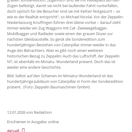
grauen Sonderedition. „Eigentlich sind sie mit Klebepads auf den
Zügen befestigt, damit sie nicht bei laufender Fahrt runterfallen,
doch optisch für die Besucher sind sie mit Ketten festgezurrt – so
wie es der Realität entspricht“, so Michael Nicolai. Vor der Zeppelin-
Niederlassung Knuffingen führen drei Gleise vorbei – darauf zieht
immer wieder ein Zug Waggons mit Cat- Zweiwegebagger,
Mobilbagger und Radlader sowie einen der grauen Dozer zur
nächsten Gleisbaustelle. So gerät die Sonderedition zum
hundertjährigen Bestehen von Caterpillar immer wieder in das
Auge des Betrachters. Aber es gibt noch einen weiteren
historischen Bezug zu Zeppelin: Auch das Luftschiff, der Zeppelin
NT, ist ebenfalls im Miniatu- Wunderland präsent. Doch das ist
wieder eine andere Geschichte.
Bild: Selbst auf den Schienen im Miniatur Wunderland ist das
hundertjährige Jubiläum von Caterpillar in Form der Sonderedition
präsent. (Foto: Zeppelin Baumaschinen GmbH)
12.01.2026
von Redaktion
Erschienen in Ausgabe: online
Aktuell