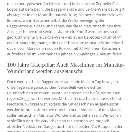
mit seiner typischen Architektur und beleuchteten Zeppelin-Cat-
Logos auf dem Dach. Die Bagger-Parade und La-Ola-Welle davor gilt
als Magnet in der Modellbauausstellung. Sie bietet ein interaktives
Erlebnis, wenn Besucher selbst die Wellenbewegung der
Baggerarme auslösen und sehen, wie die Miniaturmaschinen ihre
Ausleger heben und senken. „Kaum ein Knopf wird bei uns so oft
gedrückt wie für die La-Ola-Welle – es ist ein beliebtes Fotomotiv“,
erklärt Marketingmanagerin Lea Scholz vom Miniatur Wunderland,
das diesen März einen neuen Rekord mit 25 Millionen Besuchern
aufstellte und im kommenden Jahr sein 25-jähriges Jubiläum feiert.
100 Jahre Caterpillar: Auch Maschinen im Miniatur-
Wunderland werden ausgetauscht
Doch wenn sich die Baggerarme tausende Mal am Tag bewegen,
unterliegen sie genauso dem Verschleiß wie die echten
Baumaschinen im rauen Baustelleneinsatz. Das heißt, sie müssen
regelmäßig gewartet werden. Michael Nicolai hat mit ausreichend
Nachschub vorgesorgt, sodass die Cat-Maschinen ausgetauscht
werden können. „Kommen ohnehin neue Modelle auf den Markt,
sollen sie auch im Miniatur Wunderland zu sehen sein. Wir wollen
schließlich dort die Wirklichkeit so realitätsnah wie möglich
abbilden“, erklärt er. Das gilt auch für die beiden Cat Raupen in der