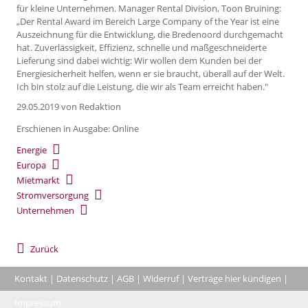
für kleine Unternehmen. Manager Rental Division, Toon Bruining:
„Der Rental Award im Bereich Large Company of the Year ist eine
Auszeichnung für die Entwicklung, die Bredenoord durchgemacht
hat. Zuverlässigkeit, Effizienz, schnelle und maßgeschneiderte
Lieferung sind dabei wichtig: Wir wollen dem Kunden bei der
Energiesicherheit helfen, wenn er sie braucht, überall auf der Welt.
Ich bin stolz auf die Leistung, die wir als Team erreicht haben."
29.05.2019
von Redaktion
Erschienen in Ausgabe: Online
Energie
Europa
Mietmarkt
Stromversorgung
Unternehmen
Zurück
Kontakt
|
Datenschutz
|
AGB
|
Widerruf
|
Verträge hier kündigen
|
|
Impressum
Coo