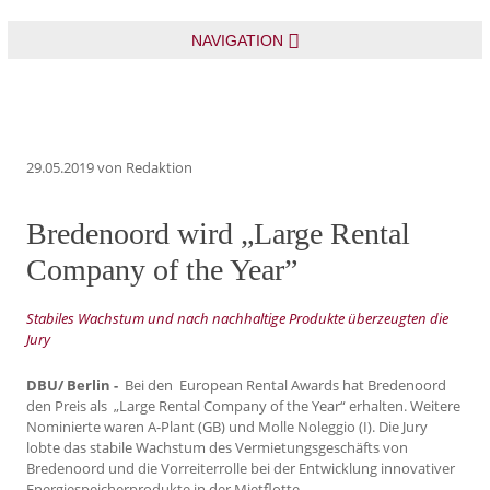
NAVIGATION
29.05.2019
von Redaktion
Bredenoord wird „Large Rental
Company of the Year”
Stabiles Wachstum und nach nachhaltige Produkte überzeugten die
Jury
DBU/ Berlin -
Bei den
European Rental Awards hat Bredenoord
den Preis als „Large Rental Company of the Year“ erhalten. Weitere
Nominierte waren A-Plant (GB) und Molle Noleggio (I). Die Jury
lobte das stabile Wachstum des Vermietungsgeschäfts von
Bredenoord und die Vorreiterrolle bei der Entwicklung innovativer
Energiespeicherprodukte in der Mietflotte.