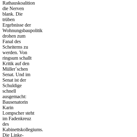
Rathauskoalition
die Nerven
blank. Die
trüben
Ergebnisse der
Wohnungsbaupolitik
drohen zum
Fanal des
Scheiterns zu
werden. Von
ringsum schallt
Kritik auf den
Müller´schen
Senat. Und im
Senat ist der
Schuldige
schnell
ausgemacht:
Bausenatorin
Karin
Lompscher steht
im Fadenkreuz
des
Kabinettskollegiums.
Die Linke-