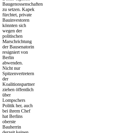
Baugenossenschaften
zu setzen. Kapek
fürchtet, private
Bauinvestoren
könnten sich
wegen der
politischen
Marschrichtung
der Bausenatorin
resigniert von
Berlin
abwenden.
Nicht nur
Spitzenvertretern
der
Koalitionspartner
ziehen öffentlich
über
Lompschers
Politik her, auch
bei ihrem Chef
hat Berlins
oberste
Bauherrin
derzeit keinen