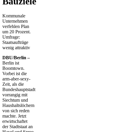
Bauziele
Kommunale
Unternehmen
verfehlen Plan
um 20 Prozent.
Umfrage:
Staatsaufträge
wenig attraktiv
DBU/Berlin –
Berlin ist
Boomtown.
Vorbei ist die
arm-aber-sexy-
Zeit, als die
Bundeshauptstadt
vorrangig mit
Siechtum und
Haushaltslöchern
von sich reden
machte. Jetzt
erwirtschaftet
der Stadtstaat an
Havel und Spree